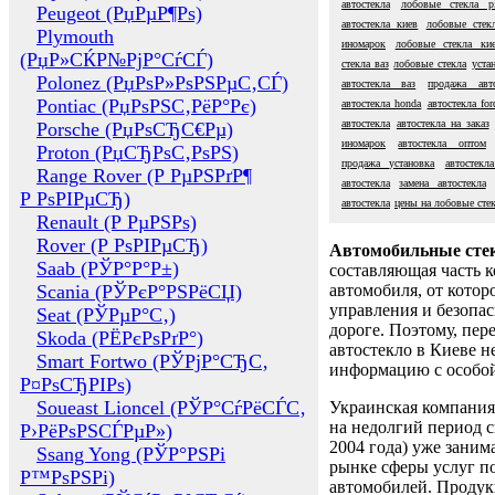
автостекла
лобовые стекла pi
Peugeot (РџРµР¶Рѕ)
автостекла киев
лобовые стек
Plymouth
иномарок
лобовые стекла ки
(РџР»СЌР№РјР°СѓСЃ)
стекла ваз
лобовые стекла
уста
Polonez (РџРѕР»РѕРЅРµС‚СЃ)
автостекла ваз
продажа авто
Pontiac (РџРѕРЅС‚РёР°Рє)
автостекла honda
автостекла for
автостекла
автостекла на заказ
Porsche (РџРѕСЂС€Рµ)
иномарок
автостекла оптом
Proton (РџСЂРѕС‚РѕРЅ)
продажа установка
автостекл
Range Rover (Р РµРЅРґР¶
автостекла
замена автостекла
Р РѕРІРµСЂ)
автостекла
цены на лобовые сте
Renault (Р РµРЅРѕ)
Rover (Р РѕРІРµСЂ)
Автомобильные сте
Saab (РЎР°Р°Р±)
составляющая часть 
Scania (РЎРєР°РЅРёСЏ)
автомобиля, от котор
управления и безопа
Seat (РЎРµР°С‚)
дороге. Поэтому, пере
Skoda (РЁРєРѕРґР°)
автостекло в Киеве н
Smart Fortwo (РЎРјР°СЂС‚
информацию с особо
Р¤РѕСЂРІРѕ)
Soueast Lioncel (РЎР°СѓРёСЃС‚
Украинская компания 
на недолгий период с
Р›РёРѕРЅСЃРµР»)
2004 года) уже заним
Ssang Yong (РЎР°РЅРі
рынке сферы услуг п
Р™РѕРЅРі)
автомобилей. Проду