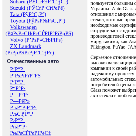
Subaru (РЎСѓР±Р°СЂСѓ)
пользуется большим 
Suzuki (РЎСѓР·СѓРєРё)
Украины. Auto Glass
Tata (РўР°С‚Р°)
отношения с мировы
стекол, которые пред
Toyota (РўРѕР№РѕС‚Р°)
необходимые сертиф
Volkswagen
сотрудничает с одни
(Р¤РѕР»СЊРєСЃРІР°РіРµРЅ)
производителей стекл
Volvo (Р’РѕР»СЊРІРѕ)
миру, такими, как Asa
ZX Landmark
Pilkington, FuYao, 
(Р›РµРЅРґРјР°СЂРє)
Серьезное отношение
Отечественные авто
высококвалифициров
компании к своей раб
Р‘Р°Р·
надежному процессу 
Р‘РѕРіРґР°РЅ
автомобильных стекол
Р’Р°Р·
потребителей цены к
Р“Р°Р·
Glass поможет выбрат
Р—Р°Р·
автостекла в любом а
Р—РёР»
РљР°РјР°Р·
РљСЂР°Р·
Р›Р°Р·
РњР°Р·
РњРѕСЃРєРІРёС‡