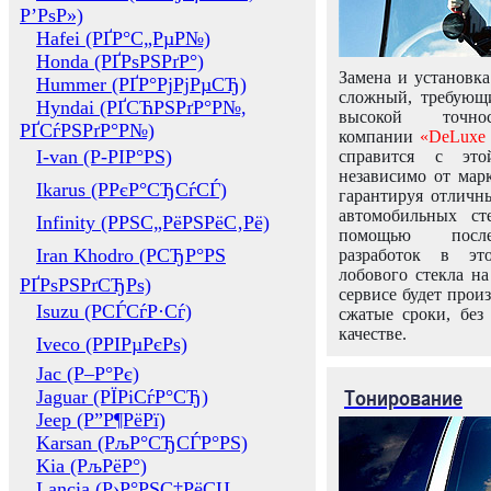
Р’РѕР»)
Hafei (РҐР°С„РµР№)
Honda (РҐРѕРЅРґР°)
Замена и установка
Hummer (РҐР°РјРјРµСЂ)
сложный, требующ
Hyndai (РҐСЋРЅРґР°Р№,
высокой точно
РҐСѓРЅРґР°Р№)
компании
«DeLuxe 
I-van (Р-РІР°РЅ)
справится с это
независимо от марк
Ikarus (РРєР°СЂСѓСЃ)
гарантируя отличны
автомобильных ст
Infinity (РРЅС„РёРЅРёС‚Рё)
помощью посл
Iran Khodro (РСЂР°РЅ
разработок в эт
лобового стекла н
РҐРѕРЅРґСЂРѕ)
сервисе будет прои
Isuzu (РСЃСѓР·Сѓ)
сжатые сроки, без
качестве.
Iveco (РРІРµРєРѕ)
Jac (Р–Р°Рє)
Тонирование
Jaguar (РЇРіСѓР°СЂ)
Jeep (Р”Р¶РёРї)
Karsan (РљР°СЂСЃР°РЅ)
Kia (РљРёР°)
Lancia (Р›Р°РЅС‡РёСЏ,