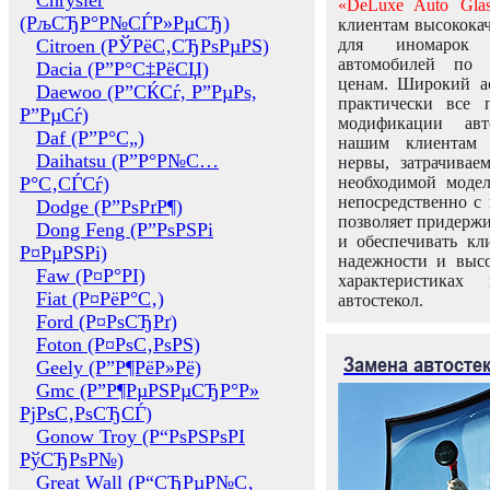
Chrysler
«DeLuxe Auto Glas
(РљСЂР°Р№СЃР»РµСЂ)
клиентам высококач
Citroen (РЎРёС‚СЂРѕРµРЅ)
для иномарок 
автомобилей по
Dacia (Р”Р°С‡РёСЏ)
ценам. Широкий ас
Daewoo (Р”СЌСѓ, Р”РµРѕ,
практически все 
Р”РµСѓ)
модификации авт
Daf (Р”Р°С„)
нашим клиентам 
Daihatsu (Р”Р°Р№С…
нервы, затрачивае
Р°С‚СЃСѓ)
необходимой моде
непосредственно с 
Dodge (Р”РѕРґР¶)
позволяет придержи
Dong Feng (Р”РѕРЅРі
и обеспечивать кл
Р¤РµРЅРі)
надежности и высо
Faw (Р¤Р°РІ)
характеристиках
Fiat (Р¤РёР°С‚)
автостекол.
Ford (Р¤РѕСЂРґ)
Foton (Р¤РѕС‚РѕРЅ)
Замена автосте
Geely (Р”Р¶РёР»Рё)
Gmc (Р”Р¶РµРЅРµСЂР°Р»
РјРѕС‚РѕСЂСЃ)
Gonow Troy (Р“РѕРЅРѕРІ
РўСЂРѕР№)
Great Wall (Р“СЂРµР№С‚