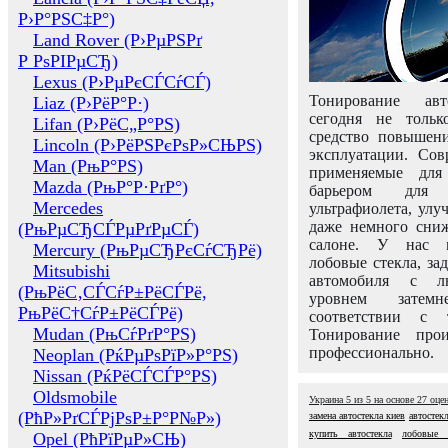
Р›Р°РЅС‡Р°)
Land Rover (Р›РµРЅРґ
Р РѕРІРµСЂ)
Lexus (Р›РµРєСЃСѓСЃ)
Тонирование авт
Liaz (Р›РёР°Р·)
сегодня не толь
Lifan (Р›РёС„Р°РЅ)
средство повышени
Lincoln (Р›РёРЅРєРѕР»СЊРЅ)
эксплуатации. Сов
Man (РњР°РЅ)
применяемые для
Mazda (РњР°Р·РґР°)
барьером для 
Mercedes
ультрафиолета, ул
даже немного сни
(РњРµСЂСЃРµРґРµСЃ)
салоне. У нас м
Mercury (РњРµСЂРєСѓСЂРё)
лобовые стекла, за
Mitsubishi
автомобиля с л
(РњРёС‚СЃСѓР±РёСЃРё,
уровнем затем
РњРёС†СѓР±РёСЃРё)
соответствии с 
Mudan (РњСѓРґР°РЅ)
Тонирование про
профессионально.
Neoplan (РќРµРѕРїР»Р°РЅ)
Nissan (РќРёСЃСЃР°РЅ)
Oldsmobile
Украина
5
из
5
на основе
27
оце
(РћР»РґСЃРјРѕР±Р°Р№Р»)
замена автостекла киев
автостекл
купить автостекла
лобовые 
Opel (РћРїРµР»СЊ)