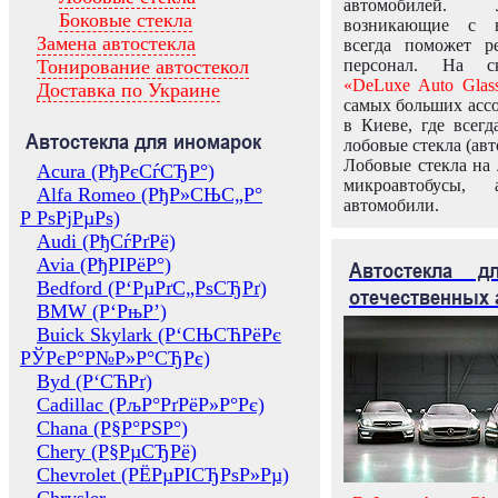
автомобилей.
Боковые стекла
возникающие с в
Замена автостекла
всегда поможет 
Тонирование автостекол
персонал. На ск
«DeLuxe Auto Glas
Доставка по Украине
самых больших ассо
в Киеве, где всег
Автостекла для иномарок
лобовые стекла (авт
Лобовые стекла на 
Acura (РђРєСѓСЂР°)
микроавтобусы, 
Alfa Romeo (РђР»СЊС„Р°
автомобили.
Р РѕРјРµРѕ)
Audi (РђСѓРґРё)
Avia (РђРІРёР°)
Автостекла 
Bedford (Р‘РµРґС„РѕСЂРґ)
отечественных 
BMW (Р‘РњР’)
Buick Skylark (Р‘СЊСЋРёРє
РЎРєР°Р№Р»Р°СЂРє)
Byd (Р‘СЋРґ)
Cadillac (РљР°РґРёР»Р°Рє)
Chana (Р§Р°РЅР°)
Chery (Р§РµСЂРё)
Chevrolet (РЁРµРІСЂРѕР»Рµ)