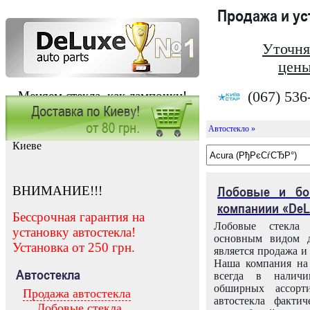
Продажа и у
Уточня
цены
(067) 536
Меняем стекла, как лампочки!
Автостекло »
Заказать установку автостекла в
Киеве
ВНИМАНИЕ!!!
Лобовые и бо
компаниии «DeL
Бессрочная гарантия на
Лобовые стекла
установку автостекла!
основным видом д
Установка от 250 грн.
является продажа и 
Наша компания на 
Автостекла
всегда в налич
обширных ассорт
Продажа автостекла
автостекла факти
Лобовые стекла