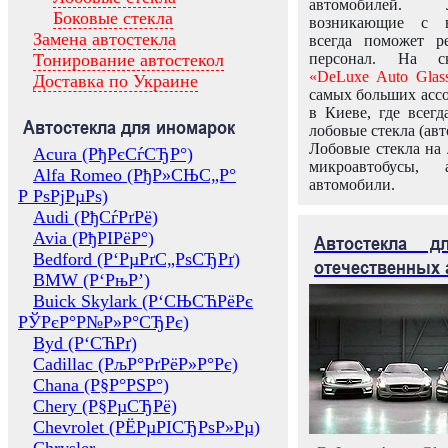
автомобилей.
Боковые стекла
возникающие с в
Замена автостекла
всегда поможет 
Тонирование автостекол
персонал. На ск
«DeLuxe Auto Glas
Доставка по Украине
самых больших ассо
в Киеве, где всег
Автостекла для иномарок
лобовые стекла (авт
Лобовые стекла на 
Acura (РђРєСѓСЂР°)
микроавтобусы, 
Alfa Romeo (РђР»СЊС„Р°
автомобили.
Р РѕРјРµРѕ)
Audi (РђСѓРґРё)
Avia (РђРІРёР°)
Автостекла 
Bedford (Р‘РµРґС„РѕСЂРґ)
отечественных 
BMW (Р‘РњР’)
Buick Skylark (Р‘СЊСЋРёРє
РЎРєР°Р№Р»Р°СЂРє)
Byd (Р‘СЋРґ)
Cadillac (РљР°РґРёР»Р°Рє)
Chana (Р§Р°РЅР°)
Chery (Р§РµСЂРё)
Chevrolet (РЁРµРІСЂРѕР»Рµ)