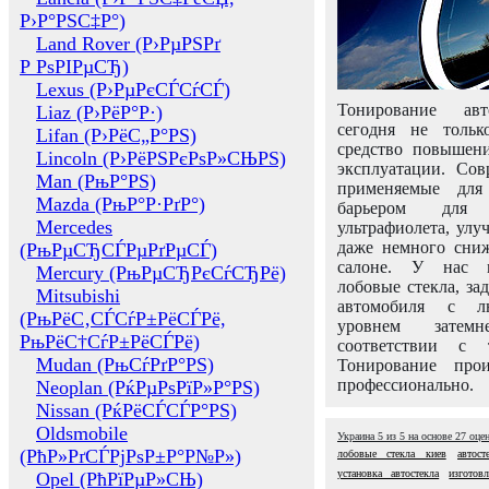
Р›Р°РЅС‡Р°)
Land Rover (Р›РµРЅРґ
Р РѕРІРµСЂ)
Lexus (Р›РµРєСЃСѓСЃ)
Тонирование авт
Liaz (Р›РёР°Р·)
сегодня не толь
Lifan (Р›РёС„Р°РЅ)
средство повышени
Lincoln (Р›РёРЅРєРѕР»СЊРЅ)
эксплуатации. Сов
Man (РњР°РЅ)
применяемые для
Mazda (РњР°Р·РґР°)
барьером для 
Mercedes
ультрафиолета, ул
даже немного сни
(РњРµСЂСЃРµРґРµСЃ)
салоне. У нас м
Mercury (РњРµСЂРєСѓСЂРё)
лобовые стекла, за
Mitsubishi
автомобиля с л
(РњРёС‚СЃСѓР±РёСЃРё,
уровнем затем
РњРёС†СѓР±РёСЃРё)
соответствии с 
Mudan (РњСѓРґР°РЅ)
Тонирование про
профессионально.
Neoplan (РќРµРѕРїР»Р°РЅ)
Nissan (РќРёСЃСЃР°РЅ)
Oldsmobile
Украина
5
из
5
на основе
27
оце
(РћР»РґСЃРјРѕР±Р°Р№Р»)
лобовые стекла киев
автос
установка автостекла
изготов
Opel (РћРїРµР»СЊ)