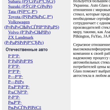
Subaru (РЎСѓР±Р°СЂСѓ)
пользуется большим 
Украины. Auto Glass
Suzuki (РЎСѓР·СѓРєРё)
отношения с мировы
Tata (РўР°С‚Р°)
стекол, которые пред
Toyota (РўРѕР№РѕС‚Р°)
необходимые сертиф
Volkswagen
сотрудничает с одни
(Р¤РѕР»СЊРєСЃРІР°РіРµРЅ)
производителей стекл
Volvo (Р’РѕР»СЊРІРѕ)
миру, такими, как Asa
Pilkington, FuYao, 
ZX Landmark
(Р›РµРЅРґРјР°СЂРє)
Серьезное отношение
Отечественные авто
высококвалифициров
компании к своей раб
Р‘Р°Р·
надежному процессу 
Р‘РѕРіРґР°РЅ
автомобильных стекол
Р’Р°Р·
потребителей цены к
Р“Р°Р·
Glass поможет выбрат
автостекла в любом а
Р—Р°Р·
Р—РёР»
РљР°РјР°Р·
РљСЂР°Р·
Р›Р°Р·
РњР°Р·
РњРѕСЃРєРІРёС‡