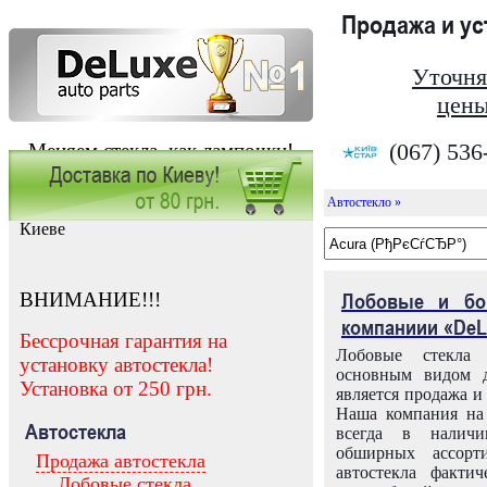
Продажа и у
Уточня
цены
(067) 536
Меняем стекла, как лампочки!
Автостекло »
Заказать установку автостекла в
Киеве
ВНИМАНИЕ!!!
Лобовые и бо
компаниии «DeL
Бессрочная гарантия на
Лобовые стекла
установку автостекла!
основным видом д
Установка от 250 грн.
является продажа и 
Наша компания на 
Автостекла
всегда в налич
обширных ассорт
Продажа автостекла
автостекла факти
Лобовые стекла