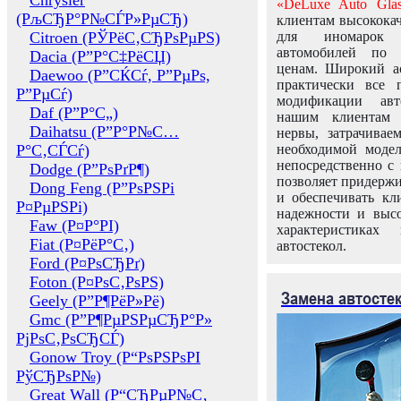
Chrysler
«DeLuxe Auto Glas
(РљСЂР°Р№СЃР»РµСЂ)
клиентам высококач
Citroen (РЎРёС‚СЂРѕРµРЅ)
для иномарок 
автомобилей по
Dacia (Р”Р°С‡РёСЏ)
ценам. Широкий ас
Daewoo (Р”СЌСѓ, Р”РµРѕ,
практически все 
Р”РµСѓ)
модификации авт
Daf (Р”Р°С„)
нашим клиентам 
Daihatsu (Р”Р°Р№С…
нервы, затрачивае
Р°С‚СЃСѓ)
необходимой моде
непосредственно с 
Dodge (Р”РѕРґР¶)
позволяет придержи
Dong Feng (Р”РѕРЅРі
и обеспечивать кл
Р¤РµРЅРі)
надежности и высо
Faw (Р¤Р°РІ)
характеристиках
Fiat (Р¤РёР°С‚)
автостекол.
Ford (Р¤РѕСЂРґ)
Foton (Р¤РѕС‚РѕРЅ)
Замена автосте
Geely (Р”Р¶РёР»Рё)
Gmc (Р”Р¶РµРЅРµСЂР°Р»
РјРѕС‚РѕСЂСЃ)
Gonow Troy (Р“РѕРЅРѕРІ
РўСЂРѕР№)
Great Wall (Р“СЂРµР№С‚