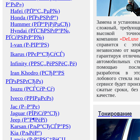
Р’РѕР»)
Hafei (РҐР°С„РµР№)
Honda (РҐРѕРЅРґР°)
Замена и установка
Hummer (РҐР°РјРјРµСЂ)
сложный, требующ
Hyndai (РҐСЋРЅРґР°Р№,
высокой точно
РҐСѓРЅРґР°Р№)
компании
«DeLuxe 
I-van (Р-РІР°РЅ)
справится с это
независимо от марк
Ikarus (РРєР°СЂСѓСЃ)
гарантируя отличны
автомобильных ст
Infinity (РРЅС„РёРЅРёС‚Рё)
помощью посл
Iran Khodro (РСЂР°РЅ
разработок в эт
лобового стекла н
РҐРѕРЅРґСЂРѕ)
сервисе будет прои
Isuzu (РСЃСѓР·Сѓ)
сжатые сроки, без
качестве.
Iveco (РРІРµРєРѕ)
Jac (Р–Р°Рє)
Тонирование
Jaguar (РЇРіСѓР°СЂ)
Jeep (Р”Р¶РёРї)
Karsan (РљР°СЂСЃР°РЅ)
Kia (РљРёР°)
Lancia (Р›Р°РЅС‡РёСЏ,