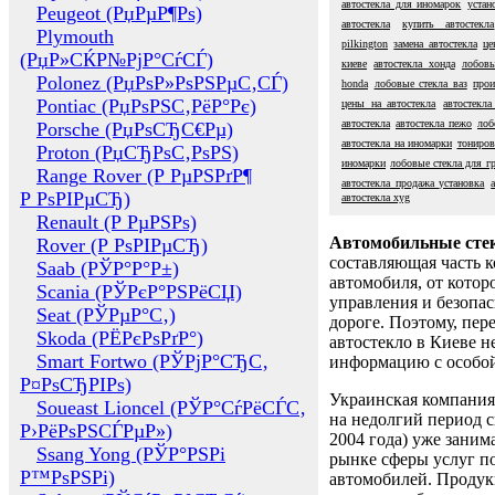
автостекла для иномарок
устан
Peugeot (РџРµР¶Рѕ)
автостекла
купить автостекла
Plymouth
pilkington
замена автостекла
це
(РџР»СЌР№РјР°СѓСЃ)
киеве
автостекла хонда
лобовы
Polonez (РџРѕР»РѕРЅРµС‚СЃ)
honda
лобовые стекла ваз
прои
Pontiac (РџРѕРЅС‚РёР°Рє)
цены на автостекла
автостекла
автостекла
автостекла пежо
лоб
Porsche (РџРѕСЂС€Рµ)
автостекла на иномарки
тониров
Proton (РџСЂРѕС‚РѕРЅ)
иномарки
лобовые стекла для г
Range Rover (Р РµРЅРґР¶
автостекла продажа установка
Р РѕРІРµСЂ)
автостекла xyg
Renault (Р РµРЅРѕ)
Автомобильные сте
Rover (Р РѕРІРµСЂ)
составляющая часть 
Saab (РЎР°Р°Р±)
автомобиля, от котор
Scania (РЎРєР°РЅРёСЏ)
управления и безопа
Seat (РЎРµР°С‚)
дороге. Поэтому, пере
Skoda (РЁРєРѕРґР°)
автостекло в Киеве н
Smart Fortwo (РЎРјР°СЂС‚
информацию с особо
Р¤РѕСЂРІРѕ)
Украинская компания 
Soueast Lioncel (РЎР°СѓРёСЃС‚
на недолгий период с
Р›РёРѕРЅСЃРµР»)
2004 года) уже заним
Ssang Yong (РЎР°РЅРі
рынке сферы услуг п
Р™РѕРЅРі)
автомобилей. Проду