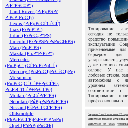
Р›Р°РЅС‡Р°)
Land Rover (Р›РµРЅРґ
Р РѕРІРµСЂ)
Lexus (Р›РµРєСЃСѓСЃ)
Тонирование авт
Liaz (Р›РёР°Р·)
сегодня не толь
Lifan (Р›РёС„Р°РЅ)
средство повышени
Lincoln (Р›РёРЅРєРѕР»СЊРЅ)
эксплуатации. Сов
Man (РњР°РЅ)
применяемые для
Mazda (РњР°Р·РґР°)
барьером для 
Mercedes
ультрафиолета, ул
даже немного сни
(РњРµСЂСЃРµРґРµСЃ)
салоне. У нас м
Mercury (РњРµСЂРєСѓСЂРё)
лобовые стекла, за
Mitsubishi
автомобиля с л
(РњРёС‚СЃСѓР±РёСЃРё,
уровнем затем
РњРёС†СѓР±РёСЃРё)
соответствии с 
Mudan (РњСѓРґР°РЅ)
Тонирование про
профессионально.
Neoplan (РќРµРѕРїР»Р°РЅ)
Nissan (РќРёСЃСЃР°РЅ)
Oldsmobile
Украина
5
из
5
на основе
27
оце
(РћР»РґСЃРјРѕР±Р°Р№Р»)
автостекла продажа установка
а
автостекла на заказ
установ
Opel (РћРїРµР»СЊ)