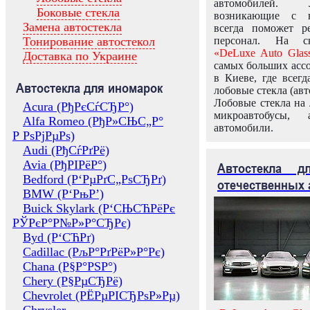
автомобилей.
Боковые стекла
возникающие с в
Замена автостекла
всегда поможет 
Тонирование автостекол
персонал. На ск
«DeLuxe Auto Glas
Доставка по Украине
самых больших ассо
в Киеве, где всег
Автостекла для иномарок
лобовые стекла (авт
Лобовые стекла на 
Acura (РђРєСѓСЂР°)
микроавтобусы, 
Alfa Romeo (РђР»СЊС„Р°
автомобили.
Р РѕРјРµРѕ)
Audi (РђСѓРґРё)
Avia (РђРІРёР°)
Автостекла 
Bedford (Р‘РµРґС„РѕСЂРґ)
отечественных 
BMW (Р‘РњР’)
Buick Skylark (Р‘СЊСЋРёРє
РЎРєР°Р№Р»Р°СЂРє)
Byd (Р‘СЋРґ)
Cadillac (РљР°РґРёР»Р°Рє)
Chana (Р§Р°РЅР°)
Chery (Р§РµСЂРё)
Chevrolet (РЁРµРІСЂРѕР»Рµ)