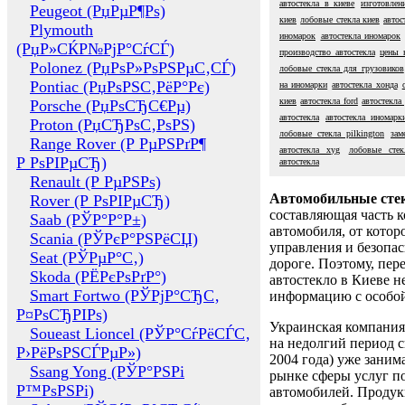
автостекла в киеве
изготовлен
Peugeot (РџРµР¶Рѕ)
киев
лобовые стекла киев
автос
Plymouth
иномарок
автостекла иномарок
(РџР»СЌР№РјР°СѓСЃ)
производство автостекла
цены 
Polonez (РџРѕР»РѕРЅРµС‚СЃ)
лобовые стекла для грузовиков
Pontiac (РџРѕРЅС‚РёР°Рє)
на иномарки
автостекла хонда
киев
автостекла ford
автостекла
Porsche (РџРѕСЂС€Рµ)
автостекла
автостекла иномарк
Proton (РџСЂРѕС‚РѕРЅ)
лобовые стекла pilkington
зам
Range Rover (Р РµРЅРґР¶
автостекла xyg
лобовые стек
Р РѕРІРµСЂ)
автостекла
Renault (Р РµРЅРѕ)
Автомобильные сте
Rover (Р РѕРІРµСЂ)
составляющая часть 
Saab (РЎР°Р°Р±)
автомобиля, от котор
Scania (РЎРєР°РЅРёСЏ)
управления и безопа
Seat (РЎРµР°С‚)
дороге. Поэтому, пере
Skoda (РЁРєРѕРґР°)
автостекло в Киеве н
Smart Fortwo (РЎРјР°СЂС‚
информацию с особо
Р¤РѕСЂРІРѕ)
Украинская компания 
Soueast Lioncel (РЎР°СѓРёСЃС‚
на недолгий период с
Р›РёРѕРЅСЃРµР»)
2004 года) уже заним
Ssang Yong (РЎР°РЅРі
рынке сферы услуг п
Р™РѕРЅРі)
автомобилей. Проду