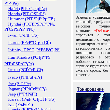
Р’РѕР»)
Hafei (РҐР°С„РµР№)
Honda (РҐРѕРЅРґР°)
Замена и установка
Hummer (РҐР°РјРјРµСЂ)
сложный, требующ
Hyndai (РҐСЋРЅРґР°Р№,
высокой точно
РҐСѓРЅРґР°Р№)
компании
«DeLuxe 
I-van (Р-РІР°РЅ)
справится с это
независимо от марк
Ikarus (РРєР°СЂСѓСЃ)
гарантируя отличны
автомобильных ст
Infinity (РРЅС„РёРЅРёС‚Рё)
помощью посл
Iran Khodro (РСЂР°РЅ
разработок в эт
лобового стекла н
РҐРѕРЅРґСЂРѕ)
сервисе будет прои
Isuzu (РСЃСѓР·Сѓ)
сжатые сроки, без
качестве.
Iveco (РРІРµРєРѕ)
Jac (Р–Р°Рє)
Тонирование
Jaguar (РЇРіСѓР°СЂ)
Jeep (Р”Р¶РёРї)
Karsan (РљР°СЂСЃР°РЅ)
Kia (РљРёР°)
Lancia (Р›Р°РЅС‡РёСЏ,