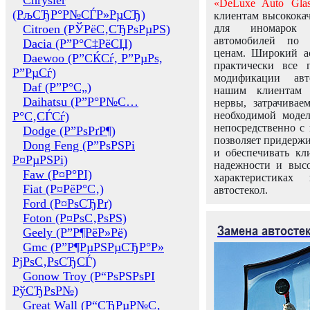
Chrysler
«DeLuxe Auto Glas
(РљСЂР°Р№СЃР»РµСЂ)
клиентам высококач
Citroen (РЎРёС‚СЂРѕРµРЅ)
для иномарок 
автомобилей по
Dacia (Р”Р°С‡РёСЏ)
ценам. Широкий ас
Daewoo (Р”СЌСѓ, Р”РµРѕ,
практически все 
Р”РµСѓ)
модификации авт
Daf (Р”Р°С„)
нашим клиентам 
Daihatsu (Р”Р°Р№С…
нервы, затрачивае
Р°С‚СЃСѓ)
необходимой моде
непосредственно с 
Dodge (Р”РѕРґР¶)
позволяет придержи
Dong Feng (Р”РѕРЅРі
и обеспечивать кл
Р¤РµРЅРі)
надежности и высо
Faw (Р¤Р°РІ)
характеристиках
Fiat (Р¤РёР°С‚)
автостекол.
Ford (Р¤РѕСЂРґ)
Foton (Р¤РѕС‚РѕРЅ)
Замена автосте
Geely (Р”Р¶РёР»Рё)
Gmc (Р”Р¶РµРЅРµСЂР°Р»
РјРѕС‚РѕСЂСЃ)
Gonow Troy (Р“РѕРЅРѕРІ
РўСЂРѕР№)
Great Wall (Р“СЂРµР№С‚