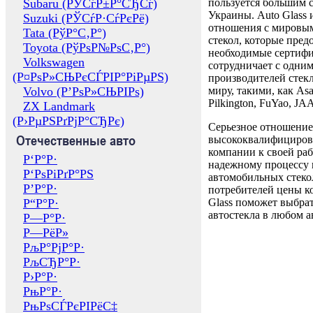
Subaru (РЎСѓР±Р°СЂСѓ)
пользуется большим 
Украины. Auto Glass
Suzuki (РЎСѓР·СѓРєРё)
отношения с мировы
Tata (РўР°С‚Р°)
стекол, которые пред
Toyota (РўРѕР№РѕС‚Р°)
необходимые сертиф
Volkswagen
сотрудничает с одни
(Р¤РѕР»СЊРєСЃРІР°РіРµРЅ)
производителей стекл
Volvo (Р’РѕР»СЊРІРѕ)
миру, такими, как Asa
Pilkington, FuYao, 
ZX Landmark
(Р›РµРЅРґРјР°СЂРє)
Серьезное отношение
Отечественные авто
высококвалифициров
компании к своей раб
Р‘Р°Р·
надежному процессу 
Р‘РѕРіРґР°РЅ
автомобильных стекол
Р’Р°Р·
потребителей цены к
Р“Р°Р·
Glass поможет выбрат
автостекла в любом а
Р—Р°Р·
Р—РёР»
РљР°РјР°Р·
РљСЂР°Р·
Р›Р°Р·
РњР°Р·
РњРѕСЃРєРІРёС‡