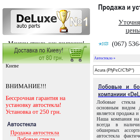
Продажа и у
Уточня
цены
(067) 536
Меняем стекла, как лампочки!
Автостекло »
Заказать установку автостекла в
Киеве
ВНИМАНИЕ!!!
Лобовые и бо
компаниии «DeL
Бессрочная гарантия на
Лобовые стекла
установку автостекла!
основным видом д
Установка от 250 грн.
является продажа и 
Наша компания на 
Автостекла
всегда в налич
обширных ассорт
Продажа автостекла
автостекла факти
Лобовые стекла