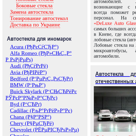
автомобилей.
Боковые стекла
возникающие с в
Замена автостекла
всегда поможет 
Тонирование автостекол
персонал. На ск
«DeLuxe Auto Glas
Доставка по Украине
самых больших ассо
в Киеве, где всег
Автостекла для иномарок
лобовые стекла (авт
Лобовые стекла на 
Acura (РђРєСѓСЂР°)
микроавтобусы, 
Alfa Romeo (РђР»СЊС„Р°
автомобили.
Р РѕРјРµРѕ)
Audi (РђСѓРґРё)
Avia (РђРІРёР°)
Автостекла 
Bedford (Р‘РµРґС„РѕСЂРґ)
отечественных 
BMW (Р‘РњР’)
Buick Skylark (Р‘СЊСЋРёРє
РЎРєР°Р№Р»Р°СЂРє)
Byd (Р‘СЋРґ)
Cadillac (РљР°РґРёР»Р°Рє)
Chana (Р§Р°РЅР°)
Chery (Р§РµСЂРё)
Chevrolet (РЁРµРІСЂРѕР»Рµ)