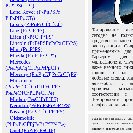
Р›Р°РЅС‡Р°)
Land Rover (Р›РµРЅРґ
Р РѕРІРµСЂ)
Lexus (Р›РµРєСЃСѓСЃ)
Тонирование авт
Liaz (Р›РёР°Р·)
сегодня не толь
Lifan (Р›РёС„Р°РЅ)
средство повышени
Lincoln (Р›РёРЅРєРѕР»СЊРЅ)
эксплуатации. Сов
Man (РњР°РЅ)
применяемые для
Mazda (РњР°Р·РґР°)
барьером для 
Mercedes
ультрафиолета, ул
даже немного сни
(РњРµСЂСЃРµРґРµСЃ)
салоне. У нас м
Mercury (РњРµСЂРєСѓСЂРё)
лобовые стекла, за
Mitsubishi
автомобиля с л
(РњРёС‚СЃСѓР±РёСЃРё,
уровнем затем
РњРёС†СѓР±РёСЃРё)
соответствии с 
Mudan (РњСѓРґР°РЅ)
Тонирование про
профессионально.
Neoplan (РќРµРѕРїР»Р°РЅ)
Nissan (РќРёСЃСЃР°РЅ)
Oldsmobile
Украина
5
из
5
на основе
27
оце
(РћР»РґСЃРјРѕР±Р°Р№Р»)
цены на автостекла
произво
pilkington
автостекла ваз
цены 
Opel (РћРїРµР»СЊ)