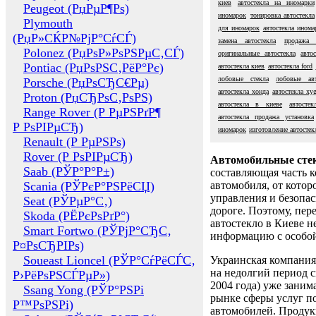
киев
автостекла на иномарки
Peugeot (РџРµР¶Рѕ)
иномарок
тонировка автостекла
Plymouth
для иномарок
автостекла инома
(РџР»СЌР№РјР°СѓСЃ)
замена автостекла
продажа а
Polonez (РџРѕР»РѕРЅРµС‚СЃ)
оригинальные автостекла
авто
Pontiac (РџРѕРЅС‚РёР°Рє)
автостекла киев
автостекла ford
лобовые стекла
лобовые авт
Porsche (РџРѕСЂС€Рµ)
автостекла хонда
автостекла xy
Proton (РџСЂРѕС‚РѕРЅ)
автостекла в киеве
автосте
Range Rover (Р РµРЅРґР¶
автостекла продажа установка
Р РѕРІРµСЂ)
иномарок
изготовление автостек
Renault (Р РµРЅРѕ)
Rover (Р РѕРІРµСЂ)
Автомобильные сте
Saab (РЎР°Р°Р±)
составляющая часть 
Scania (РЎРєР°РЅРёСЏ)
автомобиля, от котор
управления и безопа
Seat (РЎРµР°С‚)
дороге. Поэтому, пере
Skoda (РЁРєРѕРґР°)
автостекло в Киеве н
Smart Fortwo (РЎРјР°СЂС‚
информацию с особо
Р¤РѕСЂРІРѕ)
Soueast Lioncel (РЎР°СѓРёСЃС‚
Украинская компания 
на недолгий период с
Р›РёРѕРЅСЃРµР»)
2004 года) уже заним
Ssang Yong (РЎР°РЅРі
рынке сферы услуг п
Р™РѕРЅРі)
автомобилей. Проду