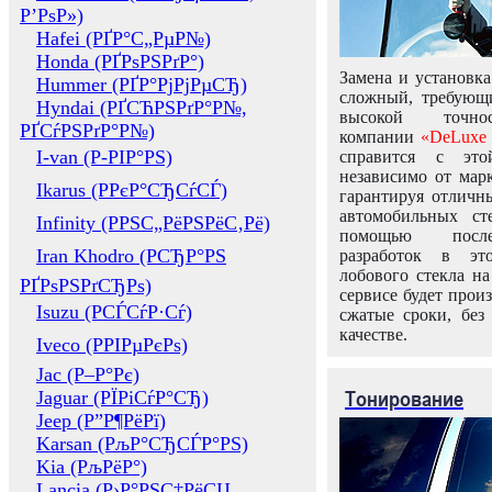
Р’РѕР»)
Hafei (РҐР°С„РµР№)
Honda (РҐРѕРЅРґР°)
Замена и установка
Hummer (РҐР°РјРјРµСЂ)
сложный, требующ
Hyndai (РҐСЋРЅРґР°Р№,
высокой точно
РҐСѓРЅРґР°Р№)
компании
«DeLuxe 
I-van (Р-РІР°РЅ)
справится с это
независимо от марк
Ikarus (РРєР°СЂСѓСЃ)
гарантируя отличны
автомобильных ст
Infinity (РРЅС„РёРЅРёС‚Рё)
помощью посл
Iran Khodro (РСЂР°РЅ
разработок в эт
лобового стекла н
РҐРѕРЅРґСЂРѕ)
сервисе будет прои
Isuzu (РСЃСѓР·Сѓ)
сжатые сроки, без
качестве.
Iveco (РРІРµРєРѕ)
Jac (Р–Р°Рє)
Тонирование
Jaguar (РЇРіСѓР°СЂ)
Jeep (Р”Р¶РёРї)
Karsan (РљР°СЂСЃР°РЅ)
Kia (РљРёР°)
Lancia (Р›Р°РЅС‡РёСЏ,