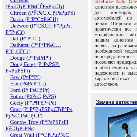
Chrysler
«DeLuxe Auto Glas
(РљСЂР°Р№СЃР»РµСЂ)
клиентам высококач
Citroen (РЎРёС‚СЂРѕРµРЅ)
для иномарок 
автомобилей по
Dacia (Р”Р°С‡РёСЏ)
ценам. Широкий ас
Daewoo (Р”СЌСѓ, Р”РµРѕ,
практически все 
Р”РµСѓ)
модификации авт
Daf (Р”Р°С„)
нашим клиентам 
Daihatsu (Р”Р°Р№С…
нервы, затрачивае
Р°С‚СЃСѓ)
необходимой моде
непосредственно с 
Dodge (Р”РѕРґР¶)
позволяет придержи
Dong Feng (Р”РѕРЅРі
и обеспечивать кл
Р¤РµРЅРі)
надежности и высо
Faw (Р¤Р°РІ)
характеристиках
Fiat (Р¤РёР°С‚)
автостекол.
Ford (Р¤РѕСЂРґ)
Foton (Р¤РѕС‚РѕРЅ)
Замена автосте
Geely (Р”Р¶РёР»Рё)
Gmc (Р”Р¶РµРЅРµСЂР°Р»
РјРѕС‚РѕСЂСЃ)
Gonow Troy (Р“РѕРЅРѕРІ
РўСЂРѕР№)
Great Wall (Р“СЂРµР№С‚