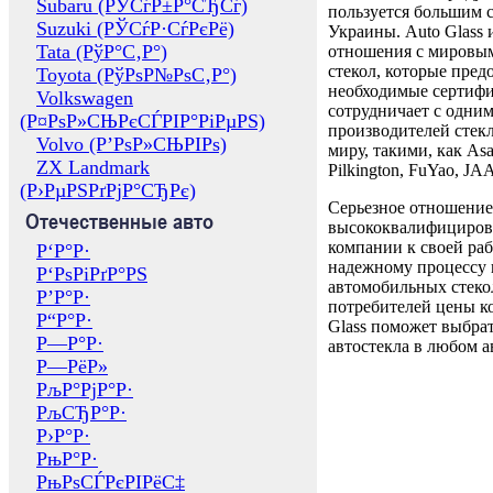
Subaru (РЎСѓР±Р°СЂСѓ)
пользуется большим 
Suzuki (РЎСѓР·СѓРєРё)
Украины. Auto Glass
Tata (РўР°С‚Р°)
отношения с мировы
стекол, которые пред
Toyota (РўРѕР№РѕС‚Р°)
необходимые сертиф
Volkswagen
сотрудничает с одни
(Р¤РѕР»СЊРєСЃРІР°РіРµРЅ)
производителей стекл
Volvo (Р’РѕР»СЊРІРѕ)
миру, такими, как Asa
ZX Landmark
Pilkington, FuYao, 
(Р›РµРЅРґРјР°СЂРє)
Серьезное отношение
Отечественные авто
высококвалифициров
компании к своей раб
Р‘Р°Р·
надежному процессу 
Р‘РѕРіРґР°РЅ
автомобильных стекол
Р’Р°Р·
потребителей цены к
Р“Р°Р·
Glass поможет выбрат
Р—Р°Р·
автостекла в любом а
Р—РёР»
РљР°РјР°Р·
РљСЂР°Р·
Р›Р°Р·
РњР°Р·
РњРѕСЃРєРІРёС‡