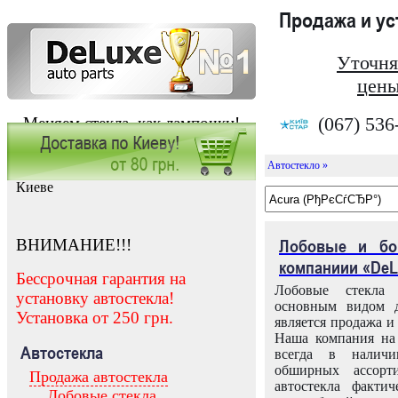
Продажа и у
Уточня
цены
(067) 536
Меняем стекла, как лампочки!
Автостекло »
Заказать установку автостекла в
Киеве
ВНИМАНИЕ!!!
Лобовые и бо
компаниии «DeL
Бессрочная гарантия на
Лобовые стекла
установку автостекла!
основным видом д
Установка от 250 грн.
является продажа и 
Наша компания на 
Автостекла
всегда в налич
обширных ассорт
Продажа автостекла
автостекла факти
Лобовые стекла