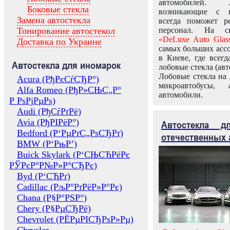
автомобилей.
Боковые стекла
возникающие с в
Замена автостекла
всегда поможет 
Тонирование автостекол
персонал. На ск
«DeLuxe Auto Glas
Доставка по Украине
самых больших ассо
в Киеве, где всег
Автостекла для иномарок
лобовые стекла (авт
Лобовые стекла на 
Acura (РђРєСѓСЂР°)
микроавтобусы, 
Alfa Romeo (РђР»СЊС„Р°
автомобили.
Р РѕРјРµРѕ)
Audi (РђСѓРґРё)
Avia (РђРІРёР°)
Автостекла 
Bedford (Р‘РµРґС„РѕСЂРґ)
отечественных 
BMW (Р‘РњР’)
Buick Skylark (Р‘СЊСЋРёРє
РЎРєР°Р№Р»Р°СЂРє)
Byd (Р‘СЋРґ)
Cadillac (РљР°РґРёР»Р°Рє)
Chana (Р§Р°РЅР°)
Chery (Р§РµСЂРё)
Chevrolet (РЁРµРІСЂРѕР»Рµ)