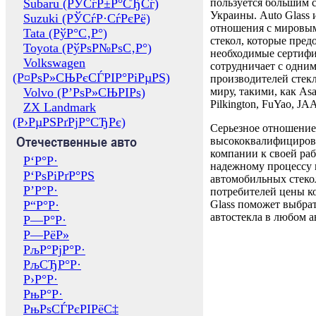
Subaru (РЎСѓР±Р°СЂСѓ)
пользуется большим 
Украины. Auto Glass
Suzuki (РЎСѓР·СѓРєРё)
отношения с мировы
Tata (РўР°С‚Р°)
стекол, которые пред
Toyota (РўРѕР№РѕС‚Р°)
необходимые сертиф
Volkswagen
сотрудничает с одни
(Р¤РѕР»СЊРєСЃРІР°РіРµРЅ)
производителей стекл
Volvo (Р’РѕР»СЊРІРѕ)
миру, такими, как Asa
Pilkington, FuYao, 
ZX Landmark
(Р›РµРЅРґРјР°СЂРє)
Серьезное отношение
Отечественные авто
высококвалифициров
компании к своей раб
Р‘Р°Р·
надежному процессу 
Р‘РѕРіРґР°РЅ
автомобильных стекол
Р’Р°Р·
потребителей цены к
Р“Р°Р·
Glass поможет выбрат
автостекла в любом а
Р—Р°Р·
Р—РёР»
РљР°РјР°Р·
РљСЂР°Р·
Р›Р°Р·
РњР°Р·
РњРѕСЃРєРІРёС‡