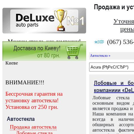
Продажа и у
Уточня
цены
(067) 536
Меняем стекла, как лампочки!
Автостекло »
Заказать установку автостекла в
Киеве
ВНИМАНИЕ!!!
Лобовые и бо
компаниии «DeL
Бессрочная гарантия на
Лобовые стекла
установку автостекла!
основным видом д
Установка от 250 грн.
является продажа и 
Наша компания на 
Автостекла
всегда в налич
обширных ассорт
Продажа автостекла
автостекла факти
Лобовые стекла