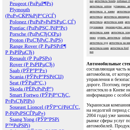
ваз
автостекла honda
лобовые с
Peugeot (РџРµР¶Рѕ)
автостекла оптом
установка ав
Plymouth
автостекла в киеве
автостекла
(РџР»СЌР№РјР°СѓСЃ)
автостекла
автостекла иномарок
Polonez (РџРѕР»РѕРЅРµС‚СЃ)
автостекла
автостекла киев
авто
Pontiac (РџРѕРЅС‚РёР°Рє)
грузовиков
производство автос
автостекла киев
автостекла хон
Porsche (РџРѕСЂС€Рµ)
пежо
купить автостекла
лобов
Proton (РџСЂРѕС‚РѕРЅ)
автостекла xyg
автостекла на и
Range Rover (Р РµРЅРґР¶
автостекла киев
автостекла ford
Р РѕРІРµСЂ)
ваз
Renault (Р РµРЅРѕ)
Автомобильные сте
Rover (Р РѕРІРµСЂ)
составляющая часть 
Saab (РЎР°Р°Р±)
автомобиля, от котор
Scania (РЎРєР°РЅРёСЏ)
управления и безопа
Seat (РЎРµР°С‚)
дороге. Поэтому, пере
Skoda (РЁРєРѕРґР°)
автостекло в Киеве н
Smart Fortwo (РЎРјР°СЂС‚
информацию с особо
Р¤РѕСЂРІРѕ)
Украинская компания 
Soueast Lioncel (РЎР°СѓРёСЃС‚
на недолгий период с
Р›РёРѕРЅСЃРµР»)
2004 года) уже заним
Ssang Yong (РЎР°РЅРі
рынке сферы услуг п
Р™РѕРЅРі)
автомобилей. Проду