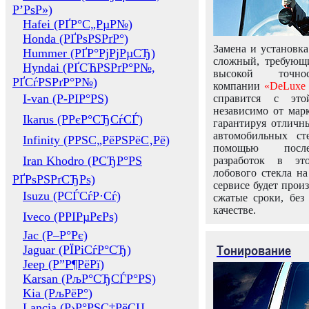
Р’РѕР»)
Hafei (РҐР°С„РµР№)
Honda (РҐРѕРЅРґР°)
Замена и установка
Hummer (РҐР°РјРјРµСЂ)
сложный, требующ
Hyndai (РҐСЋРЅРґР°Р№,
высокой точно
РҐСѓРЅРґР°Р№)
компании
«DeLuxe 
I-van (Р-РІР°РЅ)
справится с это
независимо от марк
Ikarus (РРєР°СЂСѓСЃ)
гарантируя отличны
автомобильных ст
Infinity (РРЅС„РёРЅРёС‚Рё)
помощью посл
Iran Khodro (РСЂР°РЅ
разработок в эт
лобового стекла н
РҐРѕРЅРґСЂРѕ)
сервисе будет прои
Isuzu (РСЃСѓР·Сѓ)
сжатые сроки, без
качестве.
Iveco (РРІРµРєРѕ)
Jac (Р–Р°Рє)
Тонирование
Jaguar (РЇРіСѓР°СЂ)
Jeep (Р”Р¶РёРї)
Karsan (РљР°СЂСЃР°РЅ)
Kia (РљРёР°)
Lancia (Р›Р°РЅС‡РёСЏ,