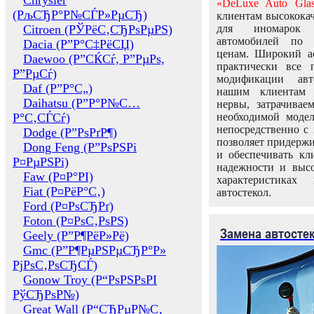
Chrysler
«DeLuxe Auto Glas
(РљСЂР°Р№СЃР»РµСЂ)
клиентам высококач
Citroen (РЎРёС‚СЂРѕРµРЅ)
для иномарок 
автомобилей по
Dacia (Р”Р°С‡РёСЏ)
ценам. Широкий ас
Daewoo (Р”СЌСѓ, Р”РµРѕ,
практически все 
Р”РµСѓ)
модификации авт
Daf (Р”Р°С„)
нашим клиентам 
Daihatsu (Р”Р°Р№С…
нервы, затрачивае
Р°С‚СЃСѓ)
необходимой моде
непосредственно с 
Dodge (Р”РѕРґР¶)
позволяет придержи
Dong Feng (Р”РѕРЅРі
и обеспечивать кл
Р¤РµРЅРі)
надежности и высо
Faw (Р¤Р°РІ)
характеристиках
Fiat (Р¤РёР°С‚)
автостекол.
Ford (Р¤РѕСЂРґ)
Foton (Р¤РѕС‚РѕРЅ)
Замена автосте
Geely (Р”Р¶РёР»Рё)
Gmc (Р”Р¶РµРЅРµСЂР°Р»
РјРѕС‚РѕСЂСЃ)
Gonow Troy (Р“РѕРЅРѕРІ
РўСЂРѕР№)
Great Wall (Р“СЂРµР№С‚