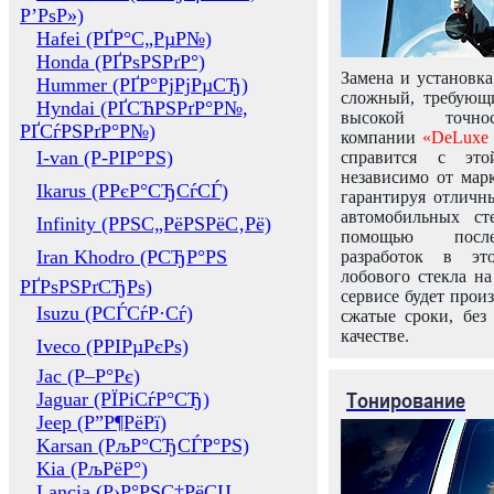
Р’РѕР»)
Hafei (РҐР°С„РµР№)
Honda (РҐРѕРЅРґР°)
Замена и установка
Hummer (РҐР°РјРјРµСЂ)
сложный, требующ
Hyndai (РҐСЋРЅРґР°Р№,
высокой точно
РҐСѓРЅРґР°Р№)
компании
«DeLuxe 
I-van (Р-РІР°РЅ)
справится с это
независимо от марк
Ikarus (РРєР°СЂСѓСЃ)
гарантируя отличны
автомобильных ст
Infinity (РРЅС„РёРЅРёС‚Рё)
помощью посл
Iran Khodro (РСЂР°РЅ
разработок в эт
лобового стекла н
РҐРѕРЅРґСЂРѕ)
сервисе будет прои
Isuzu (РСЃСѓР·Сѓ)
сжатые сроки, без
качестве.
Iveco (РРІРµРєРѕ)
Jac (Р–Р°Рє)
Тонирование
Jaguar (РЇРіСѓР°СЂ)
Jeep (Р”Р¶РёРї)
Karsan (РљР°СЂСЃР°РЅ)
Kia (РљРёР°)
Lancia (Р›Р°РЅС‡РёСЏ,