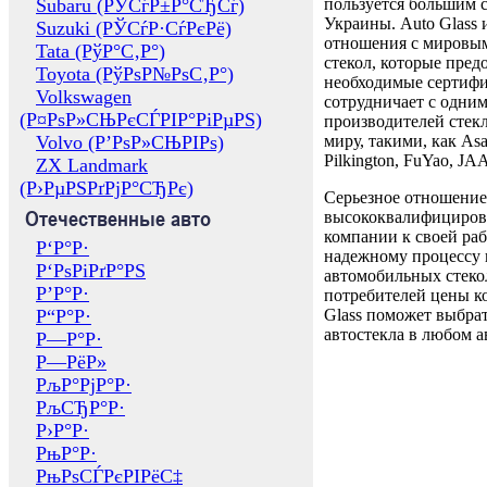
Subaru (РЎСѓР±Р°СЂСѓ)
пользуется большим 
Украины. Auto Glass
Suzuki (РЎСѓР·СѓРєРё)
отношения с мировы
Tata (РўР°С‚Р°)
стекол, которые пред
Toyota (РўРѕР№РѕС‚Р°)
необходимые сертиф
Volkswagen
сотрудничает с одни
(Р¤РѕР»СЊРєСЃРІР°РіРµРЅ)
производителей стекл
Volvo (Р’РѕР»СЊРІРѕ)
миру, такими, как Asa
Pilkington, FuYao, 
ZX Landmark
(Р›РµРЅРґРјР°СЂРє)
Серьезное отношение
Отечественные авто
высококвалифициров
компании к своей раб
Р‘Р°Р·
надежному процессу 
Р‘РѕРіРґР°РЅ
автомобильных стекол
Р’Р°Р·
потребителей цены к
Р“Р°Р·
Glass поможет выбрат
автостекла в любом а
Р—Р°Р·
Р—РёР»
РљР°РјР°Р·
РљСЂР°Р·
Р›Р°Р·
РњР°Р·
РњРѕСЃРєРІРёС‡