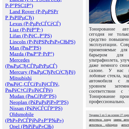
Р›Р°РЅС‡Р°)
Land Rover (Р›РµРЅРґ
Р РѕРІРµСЂ)
Lexus (Р›РµРєСЃСѓСЃ)
Тонирование авт
Liaz (Р›РёР°Р·)
сегодня не толь
Lifan (Р›РёС„Р°РЅ)
средство повышени
Lincoln (Р›РёРЅРєРѕР»СЊРЅ)
эксплуатации. Сов
Man (РњР°РЅ)
применяемые для
Mazda (РњР°Р·РґР°)
барьером для 
Mercedes
ультрафиолета, ул
даже немного сни
(РњРµСЂСЃРµРґРµСЃ)
салоне. У нас м
Mercury (РњРµСЂРєСѓСЂРё)
лобовые стекла, за
Mitsubishi
автомобиля с л
(РњРёС‚СЃСѓР±РёСЃРё,
уровнем затем
РњРёС†СѓР±РёСЃРё)
соответствии с 
Mudan (РњСѓРґР°РЅ)
Тонирование про
профессионально.
Neoplan (РќРµРѕРїР»Р°РЅ)
Nissan (РќРёСЃСЃР°РЅ)
Oldsmobile
Украина
5
из
5
на основе
27
оце
(РћР»РґСЃРјРѕР±Р°Р№Р»)
автостекла хонда
замена авто
автостекла pilkington
автос
Opel (РћРїРµР»СЊ)