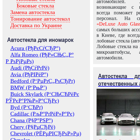
автомобилей.
Боковые стекла
возникающие с в
Замена автостекла
всегда поможет 
Тонирование автостекол
персонал. На ск
«DeLuxe Auto Glas
Доставка по Украине
самых больших ассо
в Киеве, где всег
Автостекла для иномарок
лобовые стекла (авт
Лобовые стекла на 
Acura (РђРєСѓСЂР°)
микроавтобусы, 
Alfa Romeo (РђР»СЊС„Р°
автомобили.
Р РѕРјРµРѕ)
Audi (РђСѓРґРё)
Avia (РђРІРёР°)
Автостекла 
Bedford (Р‘РµРґС„РѕСЂРґ)
отечественных 
BMW (Р‘РњР’)
Buick Skylark (Р‘СЊСЋРёРє
РЎРєР°Р№Р»Р°СЂРє)
Byd (Р‘СЋРґ)
Cadillac (РљР°РґРёР»Р°Рє)
Chana (Р§Р°РЅР°)
Chery (Р§РµСЂРё)
Chevrolet (РЁРµРІСЂРѕР»Рµ)