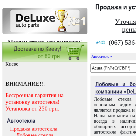
Продажа и у
Уточня
цены
(067) 536
Меняем стекла, как лампочки!
Автостекло »
Заказать установку автостекла в
Киеве
ВНИМАНИЕ!!!
Лобовые и бо
компаниии «DeL
Бессрочная гарантия на
Лобовые стекла
установку автостекла!
основным видом д
Установка от 250 грн.
является продажа и 
Наша компания на 
Автостекла
всегда в налич
обширных ассорт
Продажа автостекла
автостекла факти
Лобовые стекла