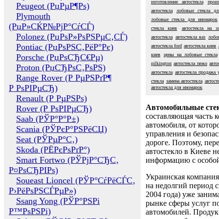
изготовление автостекла
прои
Peugeot (РџРµР¶Рѕ)
автостекла
лобовые стекла дл
Plymouth
лобовые стекла для иномарок
(РџР»СЌР№РјР°СѓСЃ)
стекла киев
автостекла на за
Polonez (РџРѕР»РѕРЅРµС‚СЃ)
автостекла
автостекла ваз
лобо
Pontiac (РџРѕРЅС‚РёР°Рє)
автостекла ford
автостекла киев
киев
цены на лобовые стекла
Porsche (РџРѕСЂС€Рµ)
pilkington
автостекла пежо
авто
Proton (РџСЂРѕС‚РѕРЅ)
автостекла
автостекла продажа 
Range Rover (Р РµРЅРґР¶
стекла
замена автостекла
автост
Р РѕРІРµСЂ)
автостекла для иномарок
Renault (Р РµРЅРѕ)
Автомобильные сте
Rover (Р РѕРІРµСЂ)
составляющая часть 
Saab (РЎР°Р°Р±)
автомобиля, от котор
Scania (РЎРєР°РЅРёСЏ)
управления и безопа
Seat (РЎРµР°С‚)
дороге. Поэтому, пере
Skoda (РЁРєРѕРґР°)
автостекло в Киеве н
Smart Fortwo (РЎРјР°СЂС‚
информацию с особо
Р¤РѕСЂРІРѕ)
Украинская компания 
Soueast Lioncel (РЎР°СѓРёСЃС‚
на недолгий период с
Р›РёРѕРЅСЃРµР»)
2004 года) уже заним
Ssang Yong (РЎР°РЅРі
рынке сферы услуг п
Р™РѕРЅРі)
автомобилей. Проду