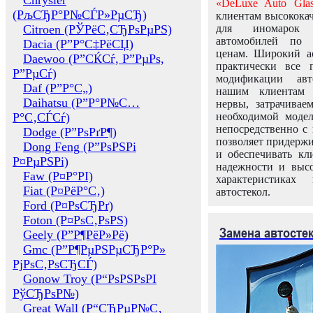
Chrysler
«DeLuxe Auto Glas
(РљСЂР°Р№СЃР»РµСЂ)
клиентам высококач
Citroen (РЎРёС‚СЂРѕРµРЅ)
для иномарок 
автомобилей по
Dacia (Р”Р°С‡РёСЏ)
ценам. Широкий ас
Daewoo (Р”СЌСѓ, Р”РµРѕ,
практически все 
Р”РµСѓ)
модификации авт
Daf (Р”Р°С„)
нашим клиентам 
Daihatsu (Р”Р°Р№С…
нервы, затрачивае
Р°С‚СЃСѓ)
необходимой моде
непосредственно с 
Dodge (Р”РѕРґР¶)
позволяет придержи
Dong Feng (Р”РѕРЅРі
и обеспечивать кл
Р¤РµРЅРі)
надежности и высо
Faw (Р¤Р°РІ)
характеристиках
Fiat (Р¤РёР°С‚)
автостекол.
Ford (Р¤РѕСЂРґ)
Foton (Р¤РѕС‚РѕРЅ)
Замена автосте
Geely (Р”Р¶РёР»Рё)
Gmc (Р”Р¶РµРЅРµСЂР°Р»
РјРѕС‚РѕСЂСЃ)
Gonow Troy (Р“РѕРЅРѕРІ
РўСЂРѕР№)
Great Wall (Р“СЂРµР№С‚