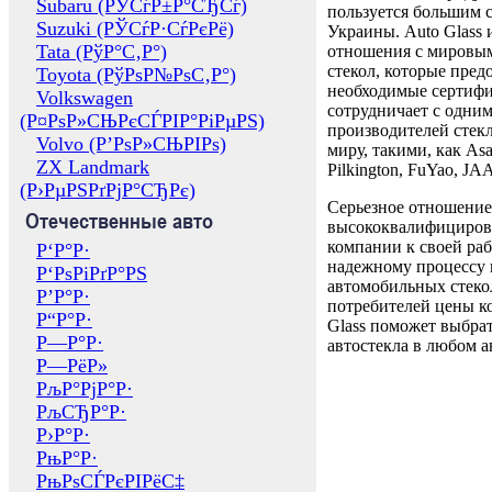
Subaru (РЎСѓР±Р°СЂСѓ)
пользуется большим 
Suzuki (РЎСѓР·СѓРєРё)
Украины. Auto Glass
Tata (РўР°С‚Р°)
отношения с мировы
стекол, которые пред
Toyota (РўРѕР№РѕС‚Р°)
необходимые сертиф
Volkswagen
сотрудничает с одни
(Р¤РѕР»СЊРєСЃРІР°РіРµРЅ)
производителей стекл
Volvo (Р’РѕР»СЊРІРѕ)
миру, такими, как Asa
ZX Landmark
Pilkington, FuYao, 
(Р›РµРЅРґРјР°СЂРє)
Серьезное отношение
Отечественные авто
высококвалифициров
компании к своей раб
Р‘Р°Р·
надежному процессу 
Р‘РѕРіРґР°РЅ
автомобильных стекол
Р’Р°Р·
потребителей цены к
Р“Р°Р·
Glass поможет выбрат
Р—Р°Р·
автостекла в любом а
Р—РёР»
РљР°РјР°Р·
РљСЂР°Р·
Р›Р°Р·
РњР°Р·
РњРѕСЃРєРІРёС‡