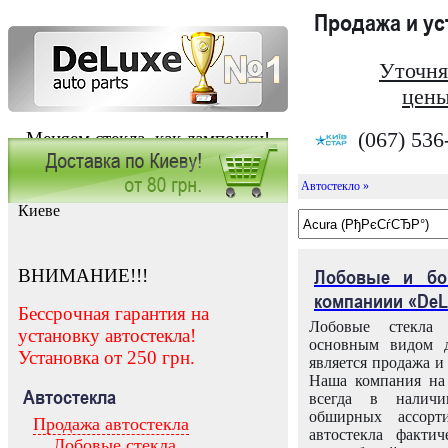
Продажа и у
Уточня
цены
(067) 536
Меняем стекла, как лампочки!
Автостекло »
Заказать установку автостекла в
Киеве
ВНИМАНИЕ!!!
Лобовые и бо
компаниии «DeL
Бессрочная гарантия на
Лобовые стекла
установку автостекла!
основным видом д
Установка от 250 грн.
является продажа и 
Наша компания на 
Автостекла
всегда в налич
обширных ассорт
Продажа автостекла
автостекла факти
Лобовые стекла