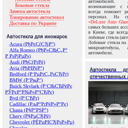
автомобилей.
Боковые стекла
возникающие с в
Замена автостекла
всегда поможет 
Тонирование автостекол
персонал. На ск
«DeLuxe Auto Glas
Доставка по Украине
самых больших ассо
в Киеве, где всег
Автостекла для иномарок
лобовые стекла (авт
Лобовые стекла на 
Acura (РђРєСѓСЂР°)
микроавтобусы, 
Alfa Romeo (РђР»СЊС„Р°
автомобили.
Р РѕРјРµРѕ)
Audi (РђСѓРґРё)
Avia (РђРІРёР°)
Автостекла 
Bedford (Р‘РµРґС„РѕСЂРґ)
отечественных 
BMW (Р‘РњР’)
Buick Skylark (Р‘СЊСЋРёРє
РЎРєР°Р№Р»Р°СЂРє)
Byd (Р‘СЋРґ)
Cadillac (РљР°РґРёР»Р°Рє)
Chana (Р§Р°РЅР°)
Chery (Р§РµСЂРё)
Chevrolet (РЁРµРІСЂРѕР»Рµ)