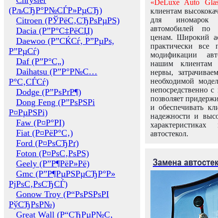
Chrysler
«DeLuxe Auto Glas
(РљСЂР°Р№СЃР»РµСЂ)
клиентам высококач
Citroen (РЎРёС‚СЂРѕРµРЅ)
для иномарок 
автомобилей по
Dacia (Р”Р°С‡РёСЏ)
ценам. Широкий ас
Daewoo (Р”СЌСѓ, Р”РµРѕ,
практически все 
Р”РµСѓ)
модификации авт
Daf (Р”Р°С„)
нашим клиентам 
Daihatsu (Р”Р°Р№С…
нервы, затрачивае
Р°С‚СЃСѓ)
необходимой моде
непосредственно с 
Dodge (Р”РѕРґР¶)
позволяет придержи
Dong Feng (Р”РѕРЅРі
и обеспечивать кл
Р¤РµРЅРі)
надежности и высо
Faw (Р¤Р°РІ)
характеристиках
Fiat (Р¤РёР°С‚)
автостекол.
Ford (Р¤РѕСЂРґ)
Foton (Р¤РѕС‚РѕРЅ)
Замена автосте
Geely (Р”Р¶РёР»Рё)
Gmc (Р”Р¶РµРЅРµСЂР°Р»
РјРѕС‚РѕСЂСЃ)
Gonow Troy (Р“РѕРЅРѕРІ
РўСЂРѕР№)
Great Wall (Р“СЂРµР№С‚