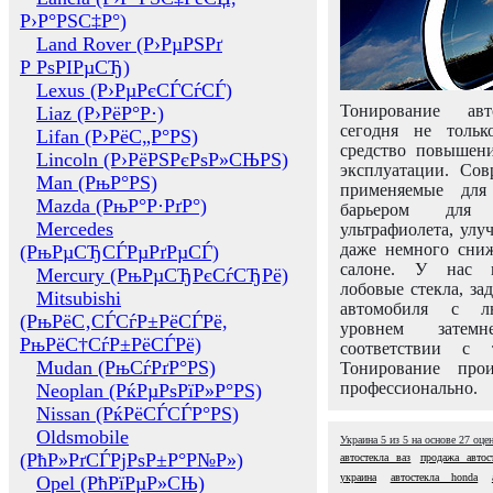
Р›Р°РЅС‡Р°)
Land Rover (Р›РµРЅРґ
Р РѕРІРµСЂ)
Lexus (Р›РµРєСЃСѓСЃ)
Тонирование авт
Liaz (Р›РёР°Р·)
сегодня не толь
Lifan (Р›РёС„Р°РЅ)
средство повышени
Lincoln (Р›РёРЅРєРѕР»СЊРЅ)
эксплуатации. Сов
Man (РњР°РЅ)
применяемые для
Mazda (РњР°Р·РґР°)
барьером для 
Mercedes
ультрафиолета, ул
даже немного сни
(РњРµСЂСЃРµРґРµСЃ)
салоне. У нас м
Mercury (РњРµСЂРєСѓСЂРё)
лобовые стекла, за
Mitsubishi
автомобиля с л
(РњРёС‚СЃСѓР±РёСЃРё,
уровнем затем
РњРёС†СѓР±РёСЃРё)
соответствии с 
Mudan (РњСѓРґР°РЅ)
Тонирование про
профессионально.
Neoplan (РќРµРѕРїР»Р°РЅ)
Nissan (РќРёСЃСЃР°РЅ)
Oldsmobile
Украина
5
из
5
на основе
27
оце
(РћР»РґСЃРјРѕР±Р°Р№Р»)
автостекла ваз
продажа автос
украина
автостекла honda
Opel (РћРїРµР»СЊ)