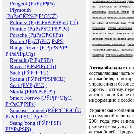
установка автостекла киев
цены
Peugeot (РџРµР¶Рѕ)
ваз
автостекла на иномарки
Plymouth
автостекла
лобовые стекла
а
(РџР»СЌР№РјР°СѓСЃ)
автостекла
автостекла иномарки
Polonez (РџРѕР»РѕРЅРµС‚СЃ)
на заказ
автостекла xyg
купи
Pontiac (РџРѕРЅС‚РёР°Рє)
установка
замена автостекла
автостекла оптом
цены на автос
Porsche (РџРѕСЂС€Рµ)
лобовые стекла pilkington
авто
Proton (РџСЂРѕС‚РѕРЅ)
оригинальные автостекла
лобо
Range Rover (Р РµРЅРґР¶
установка автостекла
автостекл
Р РѕРІРµСЂ)
иномарок
тонировка автостекла
Renault (Р РµРЅРѕ)
Rover (Р РѕРІРµСЂ)
Автомобильные сте
Saab (РЎР°Р°Р±)
составляющая часть 
Scania (РЎРєР°РЅРёСЏ)
автомобиля, от котор
управления и безопа
Seat (РЎРµР°С‚)
дороге. Поэтому, пере
Skoda (РЁРєРѕРґР°)
автостекло в Киеве н
Smart Fortwo (РЎРјР°СЂС‚
информацию с особо
Р¤РѕСЂРІРѕ)
Soueast Lioncel (РЎР°СѓРёСЃС‚
Украинская компания 
на недолгий период с
Р›РёРѕРЅСЃРµР»)
2004 года) уже заним
Ssang Yong (РЎР°РЅРі
рынке сферы услуг п
Р™РѕРЅРі)
автомобилей. Проду