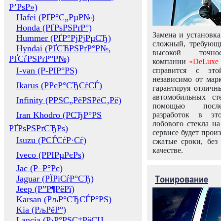
Р’РѕР»)
Hafei (РҐР°С„РµР№)
Honda (РҐРѕРЅРґР°)
Замена и установка
Hummer (РҐР°РјРјРµСЂ)
сложный, требующ
Hyndai (РҐСЋРЅРґР°Р№,
высокой точно
РҐСѓРЅРґР°Р№)
компании
«DeLuxe 
I-van (Р-РІР°РЅ)
справится с это
независимо от марк
Ikarus (РРєР°СЂСѓСЃ)
гарантируя отличны
автомобильных ст
Infinity (РРЅС„РёРЅРёС‚Рё)
помощью посл
Iran Khodro (РСЂР°РЅ
разработок в эт
лобового стекла н
РҐРѕРЅРґСЂРѕ)
сервисе будет прои
Isuzu (РСЃСѓР·Сѓ)
сжатые сроки, без
качестве.
Iveco (РРІРµРєРѕ)
Jac (Р–Р°Рє)
Тонирование
Jaguar (РЇРіСѓР°СЂ)
Jeep (Р”Р¶РёРї)
Karsan (РљР°СЂСЃР°РЅ)
Kia (РљРёР°)
Lancia (Р›Р°РЅС‡РёСЏ,