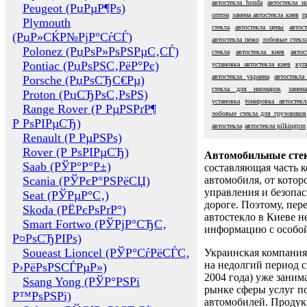
автостекла honda
автостекла н
Peugeot (РџРµР¶Рѕ)
оптом
замена автостекла киев
п
Plymouth
стекла
автостекла цены
автос
(РџР»СЌР№РјР°СѓСЃ)
автостекла пежо
лобовые стекл
Polonez (РџРѕР»РѕРЅРµС‚СЃ)
стекла
автостекла киев
авто
Pontiac (РџРѕРЅС‚РёР°Рє)
установка автостекла киев
куп
автостекла украина
автостекла
Porsche (РџРѕСЂС€Рµ)
стекла для иномарок
замен
Proton (РџСЂРѕС‚РѕРЅ)
установка
тонировка автостекл
Range Rover (Р РµРЅРґР¶
лобовые стекла для грузовиков
Р РѕРІРµСЂ)
автостекла
автостекла pilkington
Renault (Р РµРЅРѕ)
Rover (Р РѕРІРµСЂ)
Автомобильные сте
Saab (РЎР°Р°Р±)
составляющая часть 
Scania (РЎРєР°РЅРёСЏ)
автомобиля, от котор
управления и безопа
Seat (РЎРµР°С‚)
дороге. Поэтому, пере
Skoda (РЁРєРѕРґР°)
автостекло в Киеве н
Smart Fortwo (РЎРјР°СЂС‚
информацию с особо
Р¤РѕСЂРІРѕ)
Soueast Lioncel (РЎР°СѓРёСЃС‚
Украинская компания 
на недолгий период с
Р›РёРѕРЅСЃРµР»)
2004 года) уже заним
Ssang Yong (РЎР°РЅРі
рынке сферы услуг п
Р™РѕРЅРі)
автомобилей. Проду