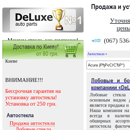
Продажа и у
Уточня
цены
(067) 536
Меняем стекла, как лампочки!
Автостекло »
Заказать установку автостекла в
Киеве
ВНИМАНИЕ!!!
Лобовые и бо
компаниии «DeL
Бессрочная гарантия на
Лобовые стекла
установку автостекла!
основным видом д
Установка от 250 грн.
является продажа и 
Наша компания на 
Автостекла
всегда в налич
обширных ассорт
Продажа автостекла
автостекла факти
Лобовые стекла