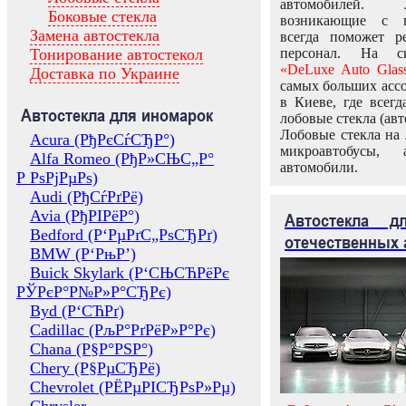
автомобилей.
Боковые стекла
возникающие с в
Замена автостекла
всегда поможет 
Тонирование автостекол
персонал. На ск
«DeLuxe Auto Glas
Доставка по Украине
самых больших ассо
в Киеве, где всег
Автостекла для иномарок
лобовые стекла (авт
Лобовые стекла на 
Acura (РђРєСѓСЂР°)
микроавтобусы, 
Alfa Romeo (РђР»СЊС„Р°
автомобили.
Р РѕРјРµРѕ)
Audi (РђСѓРґРё)
Avia (РђРІРёР°)
Автостекла 
Bedford (Р‘РµРґС„РѕСЂРґ)
отечественных 
BMW (Р‘РњР’)
Buick Skylark (Р‘СЊСЋРёРє
РЎРєР°Р№Р»Р°СЂРє)
Byd (Р‘СЋРґ)
Cadillac (РљР°РґРёР»Р°Рє)
Chana (Р§Р°РЅР°)
Chery (Р§РµСЂРё)
Chevrolet (РЁРµРІСЂРѕР»Рµ)