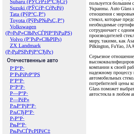
Subaru (РЎСѓР±Р°СЂСѓ)
пользуется большим 
Suzuki (РЎСѓР·СѓРєРё)
Украины. Auto Glass
Tata (РўР°С‚Р°)
отношения с мировы
стекол, которые пред
Toyota (РўРѕР№РѕС‚Р°)
необходимые сертиф
Volkswagen
сотрудничает с одни
(Р¤РѕР»СЊРєСЃРІР°РіРµРЅ)
производителей стекл
Volvo (Р’РѕР»СЊРІРѕ)
миру, такими, как Asa
ZX Landmark
Pilkington, FuYao, 
(Р›РµРЅРґРјР°СЂРє)
Серьезное отношение
Отечественные авто
высококвалифициров
компании к своей раб
Р‘Р°Р·
надежному процессу 
Р‘РѕРіРґР°РЅ
автомобильных стекол
Р’Р°Р·
потребителей цены к
Р“Р°Р·
Glass поможет выбрат
Р—Р°Р·
автостекла в любом а
Р—РёР»
РљР°РјР°Р·
РљСЂР°Р·
Р›Р°Р·
РњР°Р·
РњРѕСЃРєРІРёС‡