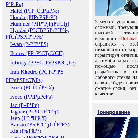
Р’РѕР»)
Hafei (РҐР°С„РµР№)
Honda (РҐРѕРЅРґР°)
Замена и установка
Hummer (РҐР°РјРјРµСЂ)
сложный, требующ
Hyndai (РҐСЋРЅРґР°Р№,
высокой точно
РҐСѓРЅРґР°Р№)
компании
«DeLuxe 
I-van (Р-РІР°РЅ)
справится с это
независимо от марк
Ikarus (РРєР°СЂСѓСЃ)
гарантируя отличны
автомобильных ст
Infinity (РРЅС„РёРЅРёС‚Рё)
помощью посл
Iran Khodro (РСЂР°РЅ
разработок в эт
лобового стекла н
РҐРѕРЅРґСЂРѕ)
сервисе будет прои
Isuzu (РСЃСѓР·Сѓ)
сжатые сроки, без
качестве.
Iveco (РРІРµРєРѕ)
Jac (Р–Р°Рє)
Тонирование
Jaguar (РЇРіСѓР°СЂ)
Jeep (Р”Р¶РёРї)
Karsan (РљР°СЂСЃР°РЅ)
Kia (РљРёР°)
Lancia (Р›Р°РЅС‡РёСЏ,