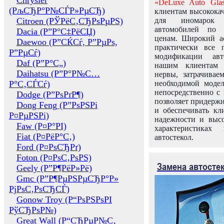
Chrysler
«DeLuxe Auto Glas
(РљСЂР°Р№СЃР»РµСЂ)
клиентам высококач
Citroen (РЎРёС‚СЂРѕРµРЅ)
для иномарок 
автомобилей по
Dacia (Р”Р°С‡РёСЏ)
ценам. Широкий ас
Daewoo (Р”СЌСѓ, Р”РµРѕ,
практически все 
Р”РµСѓ)
модификации авт
Daf (Р”Р°С„)
нашим клиентам 
Daihatsu (Р”Р°Р№С…
нервы, затрачивае
Р°С‚СЃСѓ)
необходимой моде
непосредственно с 
Dodge (Р”РѕРґР¶)
позволяет придержи
Dong Feng (Р”РѕРЅРі
и обеспечивать кл
Р¤РµРЅРі)
надежности и высо
Faw (Р¤Р°РІ)
характеристиках
Fiat (Р¤РёР°С‚)
автостекол.
Ford (Р¤РѕСЂРґ)
Foton (Р¤РѕС‚РѕРЅ)
Замена автосте
Geely (Р”Р¶РёР»Рё)
Gmc (Р”Р¶РµРЅРµСЂР°Р»
РјРѕС‚РѕСЂСЃ)
Gonow Troy (Р“РѕРЅРѕРІ
РўСЂРѕР№)
Great Wall (Р“СЂРµР№С‚