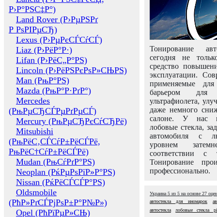
Р›Р°РЅС‡Р°)
Land Rover (Р›РµРЅРґ
Р РѕРІРµСЂ)
Lexus (Р›РµРєСЃСѓСЃ)
Тонирование авт
Liaz (Р›РёР°Р·)
сегодня не толь
Lifan (Р›РёС„Р°РЅ)
средство повышени
Lincoln (Р›РёРЅРєРѕР»СЊРЅ)
эксплуатации. Сов
Man (РњР°РЅ)
применяемые для
Mazda (РњР°Р·РґР°)
барьером для 
Mercedes
ультрафиолета, ул
даже немного сни
(РњРµСЂСЃРµРґРµСЃ)
салоне. У нас м
Mercury (РњРµСЂРєСѓСЂРё)
лобовые стекла, за
Mitsubishi
автомобиля с л
(РњРёС‚СЃСѓР±РёСЃРё,
уровнем затем
РњРёС†СѓР±РёСЃРё)
соответствии с 
Mudan (РњСѓРґР°РЅ)
Тонирование про
профессионально.
Neoplan (РќРµРѕРїР»Р°РЅ)
Nissan (РќРёСЃСЃР°РЅ)
Oldsmobile
Украина
5
из
5
на основе
27
оце
(РћР»РґСЃРјРѕР±Р°Р№Р»)
автостекла для иномарок
а
автостекла
лобовые стекла pi
Opel (РћРїРµР»СЊ)