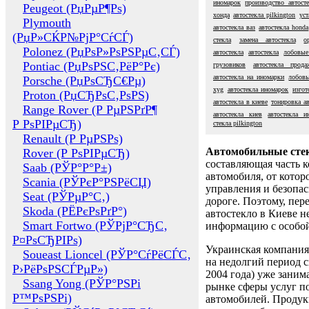
иномарок
производство автосте
Peugeot (РџРµР¶Рѕ)
хонда
автостекла pilkington
уст
Plymouth
автостекла ваз
автостекла honda
(РџР»СЌР№РјР°СѓСЃ)
стекла
замена автостекла
о
Polonez (РџРѕР»РѕРЅРµС‚СЃ)
автостекла
автостекла
лобовые
Pontiac (РџРѕРЅС‚РёР°Рє)
грузовиков
автостекла прода
автостекла на иномарки
лобовы
Porsche (РџРѕСЂС€Рµ)
xyg
автостекла иномарок
изгот
Proton (РџСЂРѕС‚РѕРЅ)
автостекла в киеве
тонировка ав
Range Rover (Р РµРЅРґР¶
автостекла киев
автостекла и
Р РѕРІРµСЂ)
стекла pilkington
Renault (Р РµРЅРѕ)
Автомобильные сте
Rover (Р РѕРІРµСЂ)
составляющая часть 
Saab (РЎР°Р°Р±)
автомобиля, от котор
Scania (РЎРєР°РЅРёСЏ)
управления и безопа
Seat (РЎРµР°С‚)
дороге. Поэтому, пере
Skoda (РЁРєРѕРґР°)
автостекло в Киеве н
Smart Fortwo (РЎРјР°СЂС‚
информацию с особо
Р¤РѕСЂРІРѕ)
Украинская компания 
Soueast Lioncel (РЎР°СѓРёСЃС‚
на недолгий период с
Р›РёРѕРЅСЃРµР»)
2004 года) уже заним
Ssang Yong (РЎР°РЅРі
рынке сферы услуг п
Р™РѕРЅРі)
автомобилей. Проду