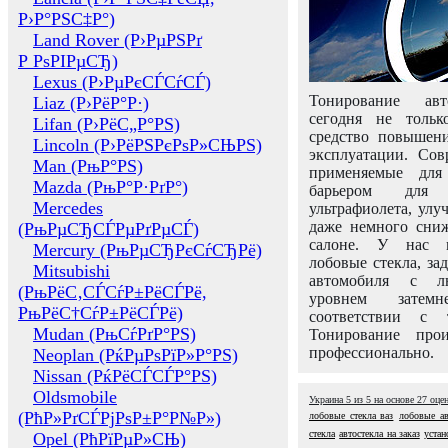
Р›Р°РЅС‡Р°)
Land Rover (Р›РµРЅРґ
Р РѕРІРµСЂ)
Lexus (Р›РµРєСЃСѓСЃ)
Тонирование авт
Liaz (Р›РёР°Р·)
сегодня не толь
Lifan (Р›РёС„Р°РЅ)
средство повышени
Lincoln (Р›РёРЅРєРѕР»СЊРЅ)
эксплуатации. Сов
Man (РњР°РЅ)
применяемые для
Mazda (РњР°Р·РґР°)
барьером для 
Mercedes
ультрафиолета, ул
даже немного сни
(РњРµСЂСЃРµРґРµСЃ)
салоне. У нас м
Mercury (РњРµСЂРєСѓСЂРё)
лобовые стекла, за
Mitsubishi
автомобиля с л
(РњРёС‚СЃСѓР±РёСЃРё,
уровнем затем
РњРёС†СѓР±РёСЃРё)
соответствии с 
Mudan (РњСѓРґР°РЅ)
Тонирование про
профессионально.
Neoplan (РќРµРѕРїР»Р°РЅ)
Nissan (РќРёСЃСЃР°РЅ)
Oldsmobile
Украина
5
из
5
на основе
27
оце
(РћР»РґСЃРјРѕР±Р°Р№Р»)
лобовые стекла ваз
лобовые ав
стекла
автостекла на заказ
устан
Opel (РћРїРµР»СЊ)