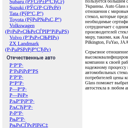
Subaru (РЎСѓР±Р°СЂСѓ)
пользуется большим 
Украины. Auto Glass
Suzuki (РЎСѓР·СѓРєРё)
отношения с мировы
Tata (РўР°С‚Р°)
стекол, которые пред
Toyota (РўРѕР№РѕС‚Р°)
необходимые сертиф
Volkswagen
сотрудничает с одни
(Р¤РѕР»СЊРєСЃРІР°РіРµРЅ)
производителей стекл
Volvo (Р’РѕР»СЊРІРѕ)
миру, такими, как Asa
Pilkington, FuYao, 
ZX Landmark
(Р›РµРЅРґРјР°СЂРє)
Серьезное отношение
Отечественные авто
высококвалифициров
компании к своей раб
Р‘Р°Р·
надежному процессу 
Р‘РѕРіРґР°РЅ
автомобильных стекол
Р’Р°Р·
потребителей цены к
Р“Р°Р·
Glass поможет выбрат
автостекла в любом а
Р—Р°Р·
Р—РёР»
РљР°РјР°Р·
РљСЂР°Р·
Р›Р°Р·
РњР°Р·
РњРѕСЃРєРІРёС‡