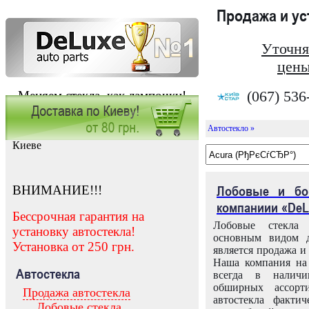
Продажа и у
Уточня
цены
(067) 536
Меняем стекла, как лампочки!
Автостекло »
Заказать установку автостекла в
Киеве
ВНИМАНИЕ!!!
Лобовые и бо
компаниии «DeL
Бессрочная гарантия на
Лобовые стекла
установку автостекла!
основным видом д
Установка от 250 грн.
является продажа и 
Наша компания на 
Автостекла
всегда в налич
обширных ассорт
Продажа автостекла
автостекла факти
Лобовые стекла