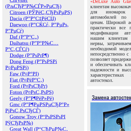
Chrysler
«DeLuxe Auto Glas
(РљСЂР°Р№СЃР»РµСЂ)
клиентам высококач
Citroen (РЎРёС‚СЂРѕРµРЅ)
для иномарок 
автомобилей по
Dacia (Р”Р°С‡РёСЏ)
ценам. Широкий ас
Daewoo (Р”СЌСѓ, Р”РµРѕ,
практически все 
Р”РµСѓ)
модификации авт
Daf (Р”Р°С„)
нашим клиентам 
Daihatsu (Р”Р°Р№С…
нервы, затрачивае
Р°С‚СЃСѓ)
необходимой моде
непосредственно с 
Dodge (Р”РѕРґР¶)
позволяет придержи
Dong Feng (Р”РѕРЅРі
и обеспечивать кл
Р¤РµРЅРі)
надежности и высо
Faw (Р¤Р°РІ)
характеристиках
Fiat (Р¤РёР°С‚)
автостекол.
Ford (Р¤РѕСЂРґ)
Foton (Р¤РѕС‚РѕРЅ)
Замена автосте
Geely (Р”Р¶РёР»Рё)
Gmc (Р”Р¶РµРЅРµСЂР°Р»
РјРѕС‚РѕСЂСЃ)
Gonow Troy (Р“РѕРЅРѕРІ
РўСЂРѕР№)
Great Wall (Р“СЂРµР№С‚