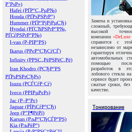
Р’РѕР»)
Hafei (РҐР°С„РµР№)
Honda (РҐРѕРЅРґР°)
Замена и установка
Hummer (РҐР°РјРјРµСЂ)
сложный, требующ
Hyndai (РҐСЋРЅРґР°Р№,
высокой точно
РҐСѓРЅРґР°Р№)
компании
«DeLuxe 
I-van (Р-РІР°РЅ)
справится с это
независимо от марк
Ikarus (РРєР°СЂСѓСЃ)
гарантируя отличны
автомобильных ст
Infinity (РРЅС„РёРЅРёС‚Рё)
помощью посл
Iran Khodro (РСЂР°РЅ
разработок в эт
лобового стекла н
РҐРѕРЅРґСЂРѕ)
сервисе будет прои
Isuzu (РСЃСѓР·Сѓ)
сжатые сроки, без
качестве.
Iveco (РРІРµРєРѕ)
Jac (Р–Р°Рє)
Тонирование
Jaguar (РЇРіСѓР°СЂ)
Jeep (Р”Р¶РёРї)
Karsan (РљР°СЂСЃР°РЅ)
Kia (РљРёР°)
Lancia (Р›Р°РЅС‡РёСЏ,