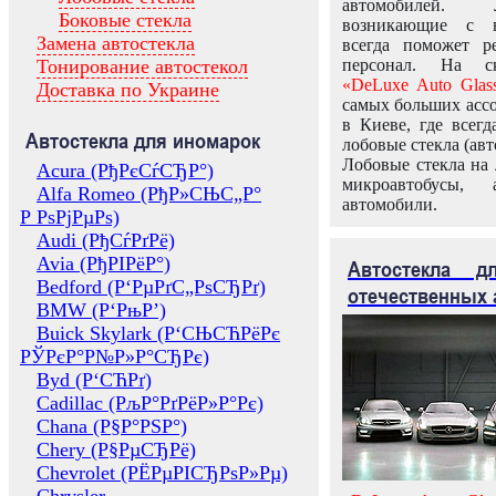
автомобилей.
Боковые стекла
возникающие с в
Замена автостекла
всегда поможет 
Тонирование автостекол
персонал. На ск
«DeLuxe Auto Glas
Доставка по Украине
самых больших ассо
в Киеве, где всег
Автостекла для иномарок
лобовые стекла (авт
Лобовые стекла на 
Acura (РђРєСѓСЂР°)
микроавтобусы, 
Alfa Romeo (РђР»СЊС„Р°
автомобили.
Р РѕРјРµРѕ)
Audi (РђСѓРґРё)
Avia (РђРІРёР°)
Автостекла 
Bedford (Р‘РµРґС„РѕСЂРґ)
отечественных 
BMW (Р‘РњР’)
Buick Skylark (Р‘СЊСЋРёРє
РЎРєР°Р№Р»Р°СЂРє)
Byd (Р‘СЋРґ)
Cadillac (РљР°РґРёР»Р°Рє)
Chana (Р§Р°РЅР°)
Chery (Р§РµСЂРё)
Chevrolet (РЁРµРІСЂРѕР»Рµ)