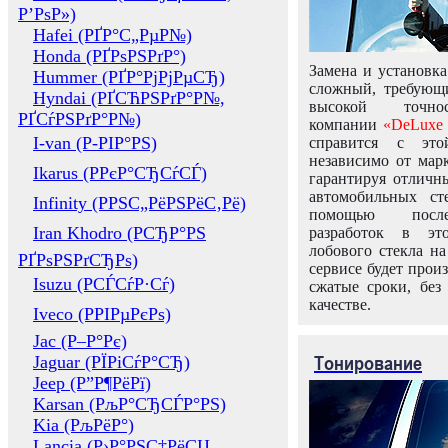
Р’РѕР»)
Hafei (РҐР°С„РµР№)
Honda (РҐРѕРЅРґР°)
Замена и установка
Hummer (РҐР°РјРјРµСЂ)
сложный, требующ
Hyndai (РҐСЋРЅРґР°Р№,
высокой точно
РҐСѓРЅРґР°Р№)
компании
«DeLuxe 
I-van (Р-РІР°РЅ)
справится с это
независимо от марк
Ikarus (РРєР°СЂСѓСЃ)
гарантируя отличны
автомобильных ст
Infinity (РРЅС„РёРЅРёС‚Рё)
помощью посл
Iran Khodro (РСЂР°РЅ
разработок в эт
лобового стекла н
РҐРѕРЅРґСЂРѕ)
сервисе будет прои
Isuzu (РСЃСѓР·Сѓ)
сжатые сроки, без
качестве.
Iveco (РРІРµРєРѕ)
Jac (Р–Р°Рє)
Тонирование
Jaguar (РЇРіСѓР°СЂ)
Jeep (Р”Р¶РёРї)
Karsan (РљР°СЂСЃР°РЅ)
Kia (РљРёР°)
Lancia (Р›Р°РЅС‡РёСЏ,