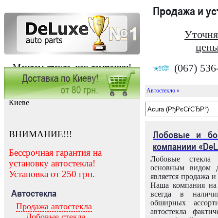
Продажа и у
Уточня
цены
(067) 536
Меняем стекла, как лампочки!
Автостекло »
Заказать установку автостекла в
Киеве
ВНИМАНИЕ!!!
Лобовые и бо
компаниии «DeL
Бессрочная гарантия на
Лобовые стекла
установку автостекла!
основным видом д
Установка от 250 грн.
является продажа и 
Наша компания на 
Автостекла
всегда в налич
обширных ассорт
Продажа автостекла
автостекла факти
Лобовые стекла