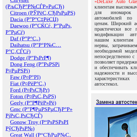
Chrysler
«DeLuxe Auto Glas
(РљСЂР°Р№СЃР»РµСЂ)
клиентам высококач
Citroen (РЎРёС‚СЂРѕРµРЅ)
для иномарок 
автомобилей по
Dacia (Р”Р°С‡РёСЏ)
ценам. Широкий ас
Daewoo (Р”СЌСѓ, Р”РµРѕ,
практически все 
Р”РµСѓ)
модификации авт
Daf (Р”Р°С„)
нашим клиентам 
Daihatsu (Р”Р°Р№С…
нервы, затрачивае
Р°С‚СЃСѓ)
необходимой моде
непосредственно с 
Dodge (Р”РѕРґР¶)
позволяет придержи
Dong Feng (Р”РѕРЅРі
и обеспечивать кл
Р¤РµРЅРі)
надежности и высо
Faw (Р¤Р°РІ)
характеристиках
Fiat (Р¤РёР°С‚)
автостекол.
Ford (Р¤РѕСЂРґ)
Foton (Р¤РѕС‚РѕРЅ)
Замена автосте
Geely (Р”Р¶РёР»Рё)
Gmc (Р”Р¶РµРЅРµСЂР°Р»
РјРѕС‚РѕСЂСЃ)
Gonow Troy (Р“РѕРЅРѕРІ
РўСЂРѕР№)
Great Wall (Р“СЂРµР№С‚