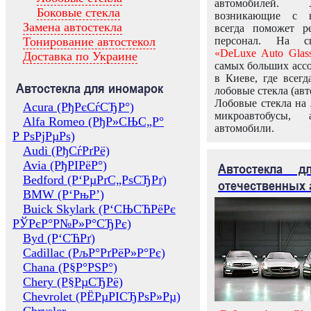
автомобилей.
Боковые стекла
возникающие с в
Замена автостекла
всегда поможет 
Тонирование автостекол
персонал. На ск
«DeLuxe Auto Glas
Доставка по Украине
самых больших ассо
в Киеве, где всег
Автостекла для иномарок
лобовые стекла (авт
Лобовые стекла на 
Acura (РђРєСѓСЂР°)
микроавтобусы, 
Alfa Romeo (РђР»СЊС„Р°
автомобили.
Р РѕРјРµРѕ)
Audi (РђСѓРґРё)
Avia (РђРІРёР°)
Автостекла 
Bedford (Р‘РµРґС„РѕСЂРґ)
отечественных 
BMW (Р‘РњР’)
Buick Skylark (Р‘СЊСЋРёРє
РЎРєР°Р№Р»Р°СЂРє)
Byd (Р‘СЋРґ)
Cadillac (РљР°РґРёР»Р°Рє)
Chana (Р§Р°РЅР°)
Chery (Р§РµСЂРё)
Chevrolet (РЁРµРІСЂРѕР»Рµ)