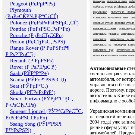
иномарок
автостекла киев
лобо
Peugeot (РџРµР¶Рѕ)
лобовые стекла pilkington
лобо
Plymouth
грузовиков
автостекла honda
(РџР»СЌР№РјР°СѓСЃ)
установка автостекла киев
це
Polonez (РџРѕР»РѕРЅРµС‚СЃ)
лобовые стекла
лобовые стекла
Pontiac (РџРѕРЅС‚РёР°Рє)
автостекла цены
производст
автостекла украина
автостекл
Porsche (РџРѕСЂС€Рµ)
автостекла
автостекла pilkin
Proton (РџСЂРѕС‚РѕРЅ)
автостекла на иномарки
купи
Range Rover (Р РµРЅРґР¶
автостекла xyg
автостекла и
Р РѕРІРµСЂ)
продажа автостекла
замена автос
Renault (Р РµРЅРѕ)
Rover (Р РѕРІРµСЂ)
Автомобильные сте
Saab (РЎР°Р°Р±)
составляющая часть 
Scania (РЎРєР°РЅРёСЏ)
автомобиля, от котор
управления и безопа
Seat (РЎРµР°С‚)
дороге. Поэтому, пере
Skoda (РЁРєРѕРґР°)
автостекло в Киеве н
Smart Fortwo (РЎРјР°СЂС‚
информацию с особо
Р¤РѕСЂРІРѕ)
Soueast Lioncel (РЎР°СѓРёСЃС‚
Украинская компания 
на недолгий период с
Р›РёРѕРЅСЃРµР»)
2004 года) уже заним
Ssang Yong (РЎР°РЅРі
рынке сферы услуг п
Р™РѕРЅРі)
автомобилей. Проду