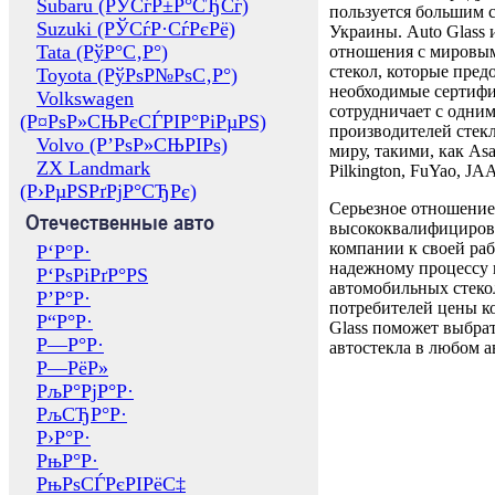
Subaru (РЎСѓР±Р°СЂСѓ)
пользуется большим 
Suzuki (РЎСѓР·СѓРєРё)
Украины. Auto Glass
Tata (РўР°С‚Р°)
отношения с мировы
стекол, которые пред
Toyota (РўРѕР№РѕС‚Р°)
необходимые сертиф
Volkswagen
сотрудничает с одни
(Р¤РѕР»СЊРєСЃРІР°РіРµРЅ)
производителей стекл
Volvo (Р’РѕР»СЊРІРѕ)
миру, такими, как Asa
ZX Landmark
Pilkington, FuYao, 
(Р›РµРЅРґРјР°СЂРє)
Серьезное отношение
Отечественные авто
высококвалифициров
компании к своей раб
Р‘Р°Р·
надежному процессу 
Р‘РѕРіРґР°РЅ
автомобильных стекол
Р’Р°Р·
потребителей цены к
Р“Р°Р·
Glass поможет выбрат
Р—Р°Р·
автостекла в любом а
Р—РёР»
РљР°РјР°Р·
РљСЂР°Р·
Р›Р°Р·
РњР°Р·
РњРѕСЃРєРІРёС‡