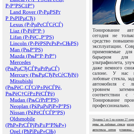
Р›Р°РЅС‡Р°)
Land Rover (Р›РµРЅРґ
Р РѕРІРµСЂ)
Lexus (Р›РµРєСЃСѓСЃ)
Тонирование авт
Liaz (Р›РёР°Р·)
сегодня не толь
Lifan (Р›РёС„Р°РЅ)
средство повышени
Lincoln (Р›РёРЅРєРѕР»СЊРЅ)
эксплуатации. Сов
Man (РњР°РЅ)
применяемые для
Mazda (РњР°Р·РґР°)
барьером для 
Mercedes
ультрафиолета, ул
даже немного сни
(РњРµСЂСЃРµРґРµСЃ)
салоне. У нас м
Mercury (РњРµСЂРєСѓСЂРё)
лобовые стекла, за
Mitsubishi
автомобиля с л
(РњРёС‚СЃСѓР±РёСЃРё,
уровнем затем
РњРёС†СѓР±РёСЃРё)
соответствии с 
Mudan (РњСѓРґР°РЅ)
Тонирование про
профессионально.
Neoplan (РќРµРѕРїР»Р°РЅ)
Nissan (РќРёСЃСЃР°РЅ)
Oldsmobile
Украина
5
из
5
на основе
27
оце
(РћР»РґСЃРјРѕР±Р°Р№Р»)
цены на лобовые стекла
изгот
автостекла оптом
установка 
Opel (РћРїРµР»СЊ)