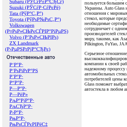
Subaru (РЎСѓР±Р°СЂСѓ)
пользуется большим 
Suzuki (РЎСѓР·СѓРєРё)
Украины. Auto Glass
Tata (РўР°С‚Р°)
отношения с мировы
стекол, которые пред
Toyota (РўРѕР№РѕС‚Р°)
необходимые сертиф
Volkswagen
сотрудничает с одни
(Р¤РѕР»СЊРєСЃРІР°РіРµРЅ)
производителей стекл
Volvo (Р’РѕР»СЊРІРѕ)
миру, такими, как Asa
ZX Landmark
Pilkington, FuYao, 
(Р›РµРЅРґРјР°СЂРє)
Серьезное отношение
Отечественные авто
высококвалифициров
компании к своей раб
Р‘Р°Р·
надежному процессу 
Р‘РѕРіРґР°РЅ
автомобильных стекол
Р’Р°Р·
потребителей цены к
Р“Р°Р·
Glass поможет выбрат
Р—Р°Р·
автостекла в любом а
Р—РёР»
РљР°РјР°Р·
РљСЂР°Р·
Р›Р°Р·
РњР°Р·
РњРѕСЃРєРІРёС‡