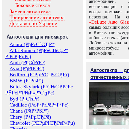
автомобилей.
Боковые стекла
возникающие с в
Замена автостекла
всегда поможет 
Тонирование автостекол
персонал. На ск
«DeLuxe Auto Glas
Доставка по Украине
самых больших ассо
в Киеве, где всег
Автостекла для иномарок
лобовые стекла (авт
Лобовые стекла на 
Acura (РђРєСѓСЂР°)
микроавтобусы, 
Alfa Romeo (РђР»СЊС„Р°
автомобили.
Р РѕРјРµРѕ)
Audi (РђСѓРґРё)
Avia (РђРІРёР°)
Автостекла 
Bedford (Р‘РµРґС„РѕСЂРґ)
отечественных 
BMW (Р‘РњР’)
Buick Skylark (Р‘СЊСЋРёРє
РЎРєР°Р№Р»Р°СЂРє)
Byd (Р‘СЋРґ)
Cadillac (РљР°РґРёР»Р°Рє)
Chana (Р§Р°РЅР°)
Chery (Р§РµСЂРё)
Chevrolet (РЁРµРІСЂРѕР»Рµ)