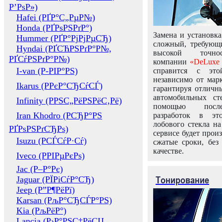
Р’РѕР»)
Hafei (РҐР°С„РµР№)
Honda (РҐРѕРЅРґР°)
Замена и установка
Hummer (РҐР°РјРјРµСЂ)
сложный, требующ
Hyndai (РҐСЋРЅРґР°Р№,
высокой точно
РҐСѓРЅРґР°Р№)
компании
«DeLuxe 
I-van (Р-РІР°РЅ)
справится с это
независимо от марк
Ikarus (РРєР°СЂСѓСЃ)
гарантируя отличны
автомобильных ст
Infinity (РРЅС„РёРЅРёС‚Рё)
помощью посл
Iran Khodro (РСЂР°РЅ
разработок в эт
лобового стекла н
РҐРѕРЅРґСЂРѕ)
сервисе будет прои
Isuzu (РСЃСѓР·Сѓ)
сжатые сроки, без
качестве.
Iveco (РРІРµРєРѕ)
Jac (Р–Р°Рє)
Тонирование
Jaguar (РЇРіСѓР°СЂ)
Jeep (Р”Р¶РёРї)
Karsan (РљР°СЂСЃР°РЅ)
Kia (РљРёР°)
Lancia (Р›Р°РЅС‡РёСЏ,