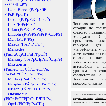
Р›Р°РЅС‡Р°)
Land Rover (Р›РµРЅРґ
Р РѕРІРµСЂ)
Lexus (Р›РµРєСЃСѓСЃ)
Тонирование авт
Liaz (Р›РёР°Р·)
сегодня не толь
Lifan (Р›РёС„Р°РЅ)
средство повышени
Lincoln (Р›РёРЅРєРѕР»СЊРЅ)
эксплуатации. Сов
Man (РњР°РЅ)
применяемые для
Mazda (РњР°Р·РґР°)
барьером для 
Mercedes
ультрафиолета, ул
даже немного сни
(РњРµСЂСЃРµРґРµСЃ)
салоне. У нас м
Mercury (РњРµСЂРєСѓСЂРё)
лобовые стекла, за
Mitsubishi
автомобиля с л
(РњРёС‚СЃСѓР±РёСЃРё,
уровнем затем
РњРёС†СѓР±РёСЃРё)
соответствии с 
Mudan (РњСѓРґР°РЅ)
Тонирование про
профессионально.
Neoplan (РќРµРѕРїР»Р°РЅ)
Nissan (РќРёСЃСЃР°РЅ)
Oldsmobile
Украина
5
из
5
на основе
27
оце
(РћР»РґСЃРјРѕР±Р°Р№Р»)
продажа автостекла
лобовые с
автостекла киев
замена автос
Opel (РћРїРµР»СЊ)