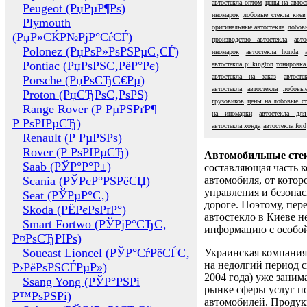
автостекла оптом
цены на автос
Peugeot (РџРµР¶Рѕ)
иномарок
лобовые стекла киев
Plymouth
оригинальные автостекла
лобовы
(РџР»СЌР№РјР°СѓСЃ)
производство автостекла
авт
Polonez (РџРѕР»РѕРЅРµС‚СЃ)
иномарок
автостекла honda
Pontiac (РџРѕРЅС‚РёР°Рє)
автостекла pilkington
тонировка
автостекла на заказ
автост
Porsche (РџРѕСЂС€Рµ)
автостекла
автостекла
лобовые
Proton (РџСЂРѕС‚РѕРЅ)
грузовиков
цены на лобовые ст
Range Rover (Р РµРЅРґР¶
на иномарки
автостекла дл
Р РѕРІРµСЂ)
автостекла хонда
автостекла ford
Renault (Р РµРЅРѕ)
Rover (Р РѕРІРµСЂ)
Автомобильные сте
Saab (РЎР°Р°Р±)
составляющая часть 
Scania (РЎРєР°РЅРёСЏ)
автомобиля, от котор
управления и безопа
Seat (РЎРµР°С‚)
дороге. Поэтому, пере
Skoda (РЁРєРѕРґР°)
автостекло в Киеве н
Smart Fortwo (РЎРјР°СЂС‚
информацию с особо
Р¤РѕСЂРІРѕ)
Soueast Lioncel (РЎР°СѓРёСЃС‚
Украинская компания 
на недолгий период с
Р›РёРѕРЅСЃРµР»)
2004 года) уже заним
Ssang Yong (РЎР°РЅРі
рынке сферы услуг п
Р™РѕРЅРі)
автомобилей. Проду