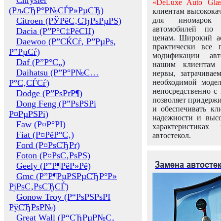
Chrysler
«DeLuxe Auto Glas
(РљСЂР°Р№СЃР»РµСЂ)
клиентам высококач
Citroen (РЎРёС‚СЂРѕРµРЅ)
для иномарок 
автомобилей по
Dacia (Р”Р°С‡РёСЏ)
ценам. Широкий ас
Daewoo (Р”СЌСѓ, Р”РµРѕ,
практически все 
Р”РµСѓ)
модификации авт
Daf (Р”Р°С„)
нашим клиентам 
Daihatsu (Р”Р°Р№С…
нервы, затрачивае
Р°С‚СЃСѓ)
необходимой моде
непосредственно с 
Dodge (Р”РѕРґР¶)
позволяет придержи
Dong Feng (Р”РѕРЅРі
и обеспечивать кл
Р¤РµРЅРі)
надежности и высо
Faw (Р¤Р°РІ)
характеристиках
Fiat (Р¤РёР°С‚)
автостекол.
Ford (Р¤РѕСЂРґ)
Foton (Р¤РѕС‚РѕРЅ)
Замена автосте
Geely (Р”Р¶РёР»Рё)
Gmc (Р”Р¶РµРЅРµСЂР°Р»
РјРѕС‚РѕСЂСЃ)
Gonow Troy (Р“РѕРЅРѕРІ
РўСЂРѕР№)
Great Wall (Р“СЂРµР№С‚