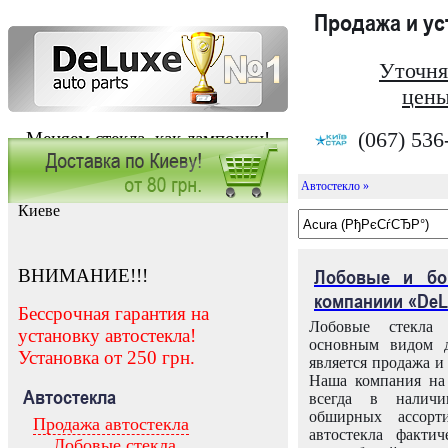
Продажа и у
Уточня
цены
(067) 536
Меняем стекла, как лампочки!
Автостекло »
Заказать установку автостекла в
Киеве
ВНИМАНИЕ!!!
Лобовые и бо
компаниии «DeL
Бессрочная гарантия на
Лобовые стекла
установку автостекла!
основным видом д
Установка от 250 грн.
является продажа и 
Наша компания на 
Автостекла
всегда в налич
обширных ассорт
Продажа автостекла
автостекла факти
Лобовые стекла