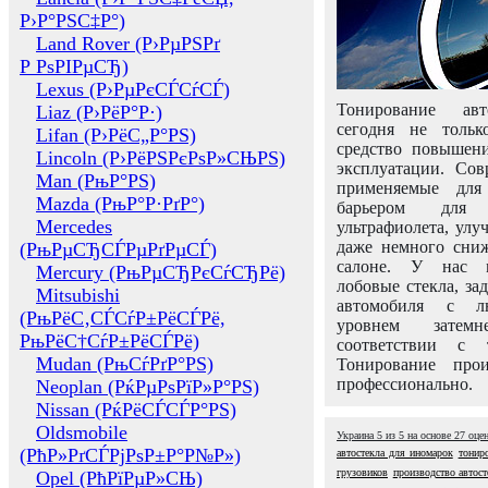
Р›Р°РЅС‡Р°)
Land Rover (Р›РµРЅРґ
Р РѕРІРµСЂ)
Lexus (Р›РµРєСЃСѓСЃ)
Тонирование авт
Liaz (Р›РёР°Р·)
сегодня не толь
Lifan (Р›РёС„Р°РЅ)
средство повышени
Lincoln (Р›РёРЅРєРѕР»СЊРЅ)
эксплуатации. Сов
Man (РњР°РЅ)
применяемые для
Mazda (РњР°Р·РґР°)
барьером для 
Mercedes
ультрафиолета, ул
даже немного сни
(РњРµСЂСЃРµРґРµСЃ)
салоне. У нас м
Mercury (РњРµСЂРєСѓСЂРё)
лобовые стекла, за
Mitsubishi
автомобиля с л
(РњРёС‚СЃСѓР±РёСЃРё,
уровнем затем
РњРёС†СѓР±РёСЃРё)
соответствии с 
Mudan (РњСѓРґР°РЅ)
Тонирование про
профессионально.
Neoplan (РќРµРѕРїР»Р°РЅ)
Nissan (РќРёСЃСЃР°РЅ)
Oldsmobile
Украина
5
из
5
на основе
27
оце
(РћР»РґСЃРјРѕР±Р°Р№Р»)
автостекла для иномарок
тониро
грузовиков
производство автост
Opel (РћРїРµР»СЊ)