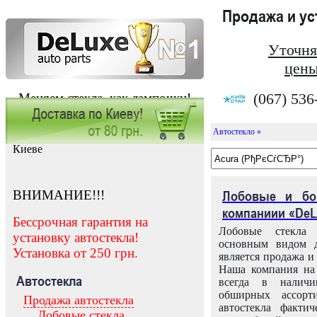
Продажа и у
Уточня
цены
(067) 536
Меняем стекла, как лампочки!
Автостекло »
Заказать установку автостекла в
Киеве
ВНИМАНИЕ!!!
Лобовые и бо
компаниии «DeL
Бессрочная гарантия на
Лобовые стекла
установку автостекла!
основным видом д
Установка от 250 грн.
является продажа и 
Наша компания на 
Автостекла
всегда в налич
обширных ассорт
Продажа автостекла
автостекла факти
Лобовые стекла