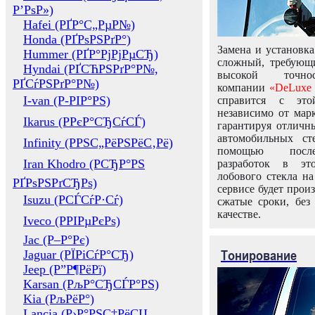
Р’РѕР»)
Hafei (РҐР°С„РµР№)
Honda (РҐРѕРЅРґР°)
Замена и установка
Hummer (РҐР°РјРјРµСЂ)
сложный, требующ
Hyndai (РҐСЋРЅРґР°Р№,
высокой точно
РҐСѓРЅРґР°Р№)
компании
«DeLuxe 
I-van (Р-РІР°РЅ)
справится с это
независимо от марк
Ikarus (РРєР°СЂСѓСЃ)
гарантируя отличны
автомобильных ст
Infinity (РРЅС„РёРЅРёС‚Рё)
помощью посл
Iran Khodro (РСЂР°РЅ
разработок в эт
лобового стекла н
РҐРѕРЅРґСЂРѕ)
сервисе будет прои
Isuzu (РСЃСѓР·Сѓ)
сжатые сроки, без
качестве.
Iveco (РРІРµРєРѕ)
Jac (Р–Р°Рє)
Тонирование
Jaguar (РЇРіСѓР°СЂ)
Jeep (Р”Р¶РёРї)
Karsan (РљР°СЂСЃР°РЅ)
Kia (РљРёР°)
Lancia (Р›Р°РЅС‡РёСЏ,