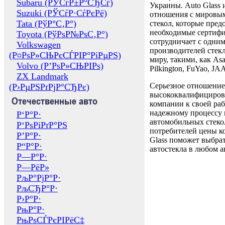
Subaru (РЎСѓР±Р°СЂСѓ)
Украины. Auto Glass
Suzuki (РЎСѓР·СѓРєРё)
отношения с мировы
Tata (РўР°С‚Р°)
стекол, которые пред
необходимые сертиф
Toyota (РўРѕР№РѕС‚Р°)
сотрудничает с одни
Volkswagen
производителей стекл
(Р¤РѕР»СЊРєСЃРІР°РіРµРЅ)
миру, такими, как Asa
Volvo (Р’РѕР»СЊРІРѕ)
Pilkington, FuYao, 
ZX Landmark
Серьезное отношение
(Р›РµРЅРґРјР°СЂРє)
высококвалифициров
Отечественные авто
компании к своей раб
надежному процессу 
Р‘Р°Р·
автомобильных стекол
Р‘РѕРіРґР°РЅ
потребителей цены к
Р’Р°Р·
Glass поможет выбрат
Р“Р°Р·
автостекла в любом а
Р—Р°Р·
Р—РёР»
РљР°РјР°Р·
РљСЂР°Р·
Р›Р°Р·
РњР°Р·
РњРѕСЃРєРІРёС‡