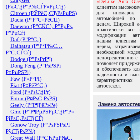
Chrysler
«DeLuxe Auto Glas
(РљСЂР°Р№СЃР»РµСЂ)
клиентам высококач
Citroen (РЎРёС‚СЂРѕРµРЅ)
для иномарок 
автомобилей по
Dacia (Р”Р°С‡РёСЏ)
ценам. Широкий ас
Daewoo (Р”СЌСѓ, Р”РµРѕ,
практически все 
Р”РµСѓ)
модификации авт
Daf (Р”Р°С„)
нашим клиентам 
Daihatsu (Р”Р°Р№С…
нервы, затрачивае
Р°С‚СЃСѓ)
необходимой моде
непосредственно с 
Dodge (Р”РѕРґР¶)
позволяет придержи
Dong Feng (Р”РѕРЅРі
и обеспечивать кл
Р¤РµРЅРі)
надежности и высо
Faw (Р¤Р°РІ)
характеристиках
Fiat (Р¤РёР°С‚)
автостекол.
Ford (Р¤РѕСЂРґ)
Foton (Р¤РѕС‚РѕРЅ)
Замена автосте
Geely (Р”Р¶РёР»Рё)
Gmc (Р”Р¶РµРЅРµСЂР°Р»
РјРѕС‚РѕСЂСЃ)
Gonow Troy (Р“РѕРЅРѕРІ
РўСЂРѕР№)
Great Wall (Р“СЂРµР№С‚