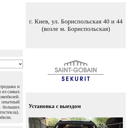
г. Киев, ул. Бориспольская 40 и 44
(возле м. Бориспольская)
 продажа и
н из самых
омобилей.
ш опытный
Установка с выездом
х больших
тостекла).
обили.