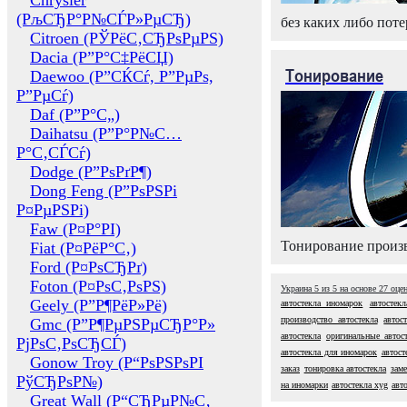
Chrysler
(РљСЂР°Р№СЃР»РµСЂ)
без каких либо поте
Citroen (РЎРёС‚СЂРѕРµРЅ)
Dacia (Р”Р°С‡РёСЏ)
Тонирование
Daewoo (Р”СЌСѓ, Р”РµРѕ,
Р”РµСѓ)
Daf (Р”Р°С„)
Daihatsu (Р”Р°Р№С…
Р°С‚СЃСѓ)
Dodge (Р”РѕРґР¶)
Dong Feng (Р”РѕРЅРі
Р¤РµРЅРі)
Faw (Р¤Р°РІ)
Тонирование произв
Fiat (Р¤РёР°С‚)
Ford (Р¤РѕСЂРґ)
Foton (Р¤РѕС‚РѕРЅ)
Украина
5
из
5
на основе
27
оце
Geely (Р”Р¶РёР»Рё)
автостекла иномарок
автостек
производство автостекла
автос
Gmc (Р”Р¶РµРЅРµСЂР°Р»
автостекла
оригинальные автос
РјРѕС‚РѕСЂСЃ)
автостекла для иномарок
автост
Gonow Troy (Р“РѕРЅРѕРІ
заказ
тонировка автостекла
заме
РўСЂРѕР№)
на иномарки
автостекла xyg
авт
Great Wall (Р“СЂРµР№С‚