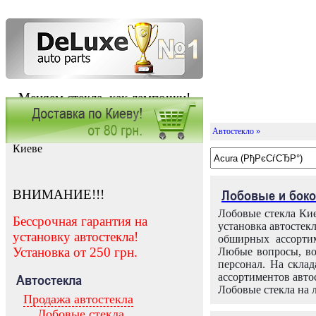
Меняем стекла, как лампочки!
Автостекло »
Заказать установку автостекла в
Киеве
ВНИМАНИЕ!!!
Лобовые и боко
Лобовые стекла Кие
Бессрочная гарантия на
установка автостек
установку автостекла!
обширных ассортим
Установка от 250 грн.
Любые вопросы, во
персонал. На скла
ассортиментов автос
Автостекла
Лобовые стекла на 
Продажа автостекла
Лобовые стекла