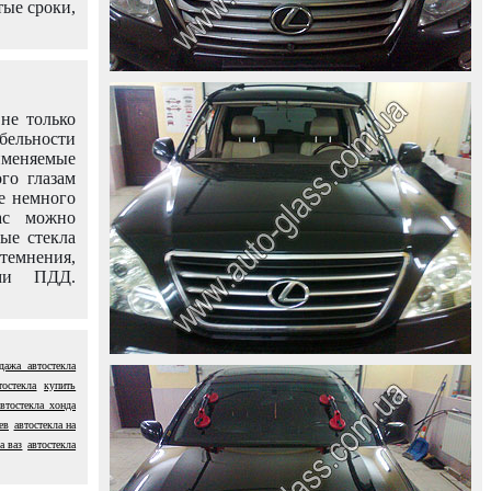
тые сроки,
не только
абельности
именяемые
го глазам
е немного
ас можно
вые стекла
темнения,
ями ПДД.
дажа автостекла
тостекла
купить
автостекла хонда
ев
автостекла на
а ваз
автостекла