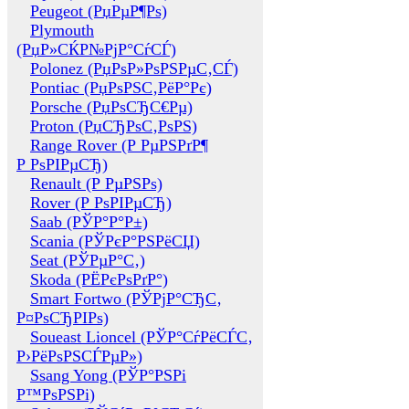
Peugeot (РџРµР¶Рѕ)
Plymouth
(РџР»СЌР№РјР°СѓСЃ)
Polonez (РџРѕР»РѕРЅРµС‚СЃ)
Pontiac (РџРѕРЅС‚РёР°Рє)
Porsche (РџРѕСЂС€Рµ)
Proton (РџСЂРѕС‚РѕРЅ)
Range Rover (Р РµРЅРґР¶
Р РѕРІРµСЂ)
Renault (Р РµРЅРѕ)
Rover (Р РѕРІРµСЂ)
Saab (РЎР°Р°Р±)
Scania (РЎРєР°РЅРёСЏ)
Seat (РЎРµР°С‚)
Skoda (РЁРєРѕРґР°)
Smart Fortwo (РЎРјР°СЂС‚
Р¤РѕСЂРІРѕ)
Soueast Lioncel (РЎР°СѓРёСЃС‚
Р›РёРѕРЅСЃРµР»)
Ssang Yong (РЎР°РЅРі
Р™РѕРЅРі)