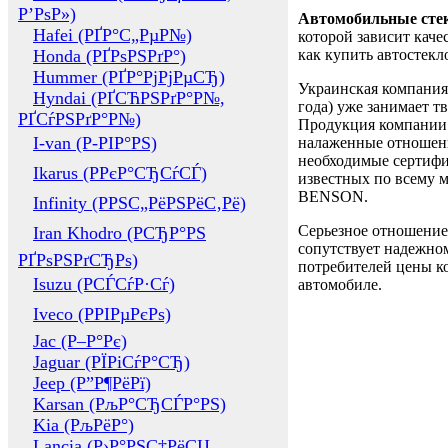
Р’РѕР»)
Автомобильные сте
Hafei (РҐР°С„РµР№)
которой зависит каче
Honda (РҐРѕРЅРґР°)
как купить автостек
Hummer (РҐР°РјРјРµСЂ)
Украинская компания 
Hyndai (РҐСЋРЅРґР°Р№,
года) уже занимает т
РҐСѓРЅРґР°Р№)
Продукция компании 
I-van (Р-РІР°РЅ)
налаженные отношени
необходимые сертифи
Ikarus (РРєР°СЂСѓСЃ)
известных по всему ми
BENSON.
Infinity (РРЅС„РёРЅРёС‚Рё)
Серьезное отношение
Iran Khodro (РСЂР°РЅ
сопутствует надежном
РҐРѕРЅРґСЂРѕ)
потребителей цены ко
Isuzu (РСЃСѓР·Сѓ)
автомобиле.
Iveco (РРІРµРєРѕ)
Jac (Р–Р°Рє)
Jaguar (РЇРіСѓР°СЂ)
Jeep (Р”Р¶РёРї)
Karsan (РљР°СЂСЃР°РЅ)
Kia (РљРёР°)
Lancia (Р›Р°РЅС‡РёСЏ,