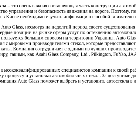
кла
– это очень важная составляющая часть конструкции автомоб
ство управления и безопасность движения на дороге. Поэтому, пе
ло в Киеве необходимо изучить информацию с особой вниматель
Auto Glass, несмотря на недолгий период своего существования 
вердые позиции на рынке сферы услуг по остеклению автомобил
пользуется большим спросом на территории Украины. Auto Glas
я с мировыми производителями стекол, которые предоставляют
каты. Компания сотрудничает с одними из лучших производител
ру, такими, как Asahi Glass Company, Ltd., Pilkington, FuYao, J
 высококвалифицированных специалистов компании к своей ра
у процессу и установки автомобильных стекол. За доступные д
мпания Auto Glass поможет выбрать и установить автостекла в