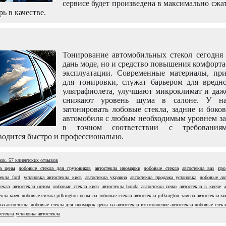
сервисе будет произведена в максимально сжа
рь в качестве.
Тонирование автомобильных стекол сегодня 
дань моде, но и средство повышения комфорт
эксплуатации. Современные материалы, пр
для тонировки, служат барьером для вредно
ультрафиолета, улучшают микроклимат и даж
снижают уровень шума в салоне. У н
затонировать лобовые стекла, задние и боко
автомобиля с любым необходимым уровнем за
в точном соответствии с требовани
одится быстро и профессионально.
нок.
57
клиентских отзывов
ла цены
лобовые стекла для грузовиков
автостекла иномарки
лобовые стекла
автостекла ваз
про
текла ford
установка автостекла киев
автостекла украина
автостекла продажа установка
лобовые ав
текла
автостекла оптом
лобовые стекла киев
автостекла honda
автостекла пежо
автостекла в киеве
екла киев
лобовые стекла pilkington
цены на лобовые стекла
автостекла pilkington
замена автостекла ки
на автостекла
лобовые стекла для иномарок
цены на автостекла
изготовление автостекла
лобовые стекл
остекла
установка автостекла