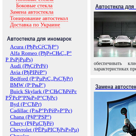
Боковые стекла
Автостекла для
Замена автостекла
Тонирование автостекол
Доставка по Украине
Автостекла для иномарок
Acura (РђРєСѓСЂР°)
Alfa Romeo (РђР»СЊС„Р°
Р РѕРјРµРѕ)
обеспечивать кл
Audi (РђСѓРґРё)
характеристиках пр
Avia (РђРІРёР°)
Bedford (Р‘РµРґС„РѕСЂРґ)
BMW (Р‘РњР’)
Замена автосте
Buick Skylark (Р‘СЊСЋРёРє
РЎРєР°Р№Р»Р°СЂРє)
Byd (Р‘СЋРґ)
Cadillac (РљР°РґРёР»Р°Рє)
Chana (Р§Р°РЅР°)
Chery (Р§РµСЂРё)
Chevrolet (РЁРµРІСЂРѕР»Рµ)