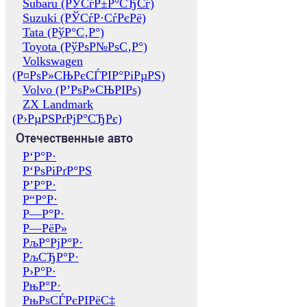
Subaru (РЎСѓР±Р°СЂСѓ)
Suzuki (РЎСѓР·СѓРєРё)
Tata (РўР°С‚Р°)
Toyota (РўРѕР№РѕС‚Р°)
Volkswagen
(Р¤РѕР»СЊРєСЃРІР°РіРµРЅ)
Volvo (Р’РѕР»СЊРІРѕ)
ZX Landmark
(Р›РµРЅРґРјР°СЂРє)
Отечественные авто
Р‘Р°Р·
Р‘РѕРіРґР°РЅ
Р’Р°Р·
Р“Р°Р·
Р—Р°Р·
Р—РёР»
РљР°РјР°Р·
РљСЂР°Р·
Р›Р°Р·
РњР°Р·
РњРѕСЃРєРІРёС‡