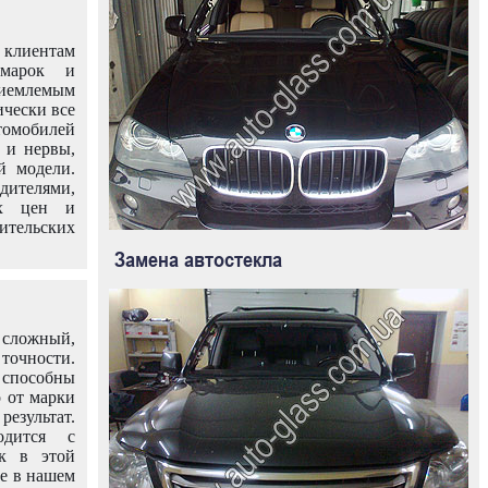
клиентам
омарок и
иемлемым
ически все
омобилей
 и нервы,
й модели.
дителями,
ых цен и
тельских
Замена автостекла
 сложный,
очности.
способны
о от марки
езультат.
одится с
к в этой
ле в нашем