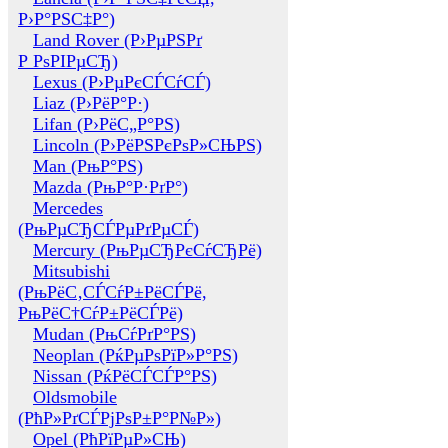
Р›Р°РЅС‡Р°)
Land Rover (Р›РµРЅРґ
Р РѕРІРµСЂ)
Lexus (Р›РµРєСЃСѓСЃ)
Liaz (Р›РёР°Р·)
Lifan (Р›РёС„Р°РЅ)
Lincoln (Р›РёРЅРєРѕР»СЊРЅ)
Man (РњР°РЅ)
Mazda (РњР°Р·РґР°)
Mercedes
(РњРµСЂСЃРµРґРµСЃ)
Mercury (РњРµСЂРєСѓСЂРё)
Mitsubishi
(РњРёС‚СЃСѓР±РёСЃРё,
РњРёС†СѓР±РёСЃРё)
Mudan (РњСѓРґР°РЅ)
Neoplan (РќРµРѕРїР»Р°РЅ)
Nissan (РќРёСЃСЃР°РЅ)
Oldsmobile
(РћР»РґСЃРјРѕР±Р°Р№Р»)
Opel (РћРїРµР»СЊ)