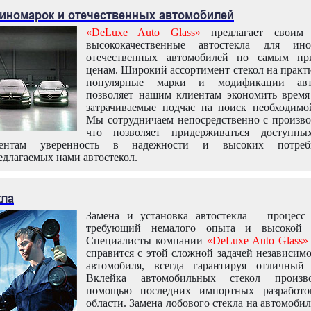
 иномарок и отечественных автомобилей
«DeLuxe Auto Glass»
предлагает своим 
высококачественные автостекла для ин
отечественных автомобилей по самым пр
ценам. Широкий ассортимент стекол на практ
популярные марки и модификации авт
позволяет нашим клиентам экономить время
затрачиваемые подчас на поиск необходимо
Мы сотрудничаем непосредственно с произво
что позволяет придерживаться доступн
иентам уверенность в надежности и высоких потреби
едлагаемых нами автостекол.
кла
Замена и установка автостекла – процесс
требующий немалого опыта и высокой т
Специалисты компании
«DeLuxe Auto Glass»
справится с этой сложной задачей независим
автомобиля, всегда гарантируя отличный р
Вклейка автомобильных стекол произв
помощью последних импортных разработо
области. Замена лобового стекла на автомоби