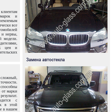
клиентам
омарок и
иемлемым
ически все
омобилей
 и нервы,
й модели.
дителями,
ых цен и
тельских
Замена автостекла
 сложный,
очности.
способны
о от марки
езультат.
одится с
к в этой
ле в нашем