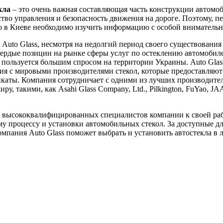
кла
– это очень важная составляющая часть конструкции автомоб
ство управления и безопасность движения на дороге. Поэтому, пе
ло в Киеве необходимо изучить информацию с особой вниматель
Auto Glass, несмотря на недолгий период своего существования 
вердые позиции на рынке сферы услуг по остеклению автомобил
пользуется большим спросом на территории Украины. Auto Glas
я с мировыми производителями стекол, которые предоставляют
каты. Компания сотрудничает с одними из лучших производител
ру, такими, как Asahi Glass Company, Ltd., Pilkington, FuYao, J
 высококвалифицированных специалистов компании к своей ра
у процессу и установки автомобильных стекол. За доступные д
мпания Auto Glass поможет выбрать и установить автостекла в