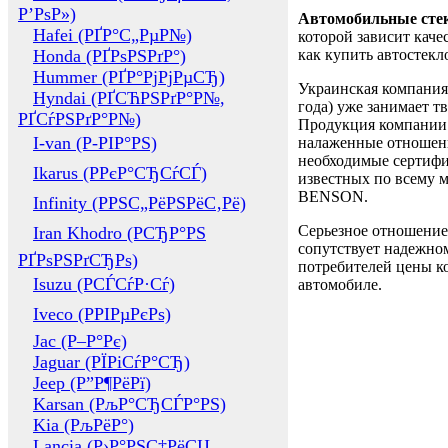
Р’РѕР»)
Автомобильные сте
Hafei (РҐР°С„РµР№)
которой зависит каче
Honda (РҐРѕРЅРґР°)
как купить автостек
Hummer (РҐР°РјРјРµСЂ)
Украинская компания 
Hyndai (РҐСЋРЅРґР°Р№,
года) уже занимает т
РҐСѓРЅРґР°Р№)
Продукция компании 
I-van (Р-РІР°РЅ)
налаженные отношени
необходимые сертифи
Ikarus (РРєР°СЂСѓСЃ)
известных по всему ми
BENSON.
Infinity (РРЅС„РёРЅРёС‚Рё)
Серьезное отношение
Iran Khodro (РСЂР°РЅ
сопутствует надежном
РҐРѕРЅРґСЂРѕ)
потребителей цены ко
Isuzu (РСЃСѓР·Сѓ)
автомобиле.
Iveco (РРІРµРєРѕ)
Jac (Р–Р°Рє)
Jaguar (РЇРіСѓР°СЂ)
Jeep (Р”Р¶РёРї)
Karsan (РљР°СЂСЃР°РЅ)
Kia (РљРёР°)
Lancia (Р›Р°РЅС‡РёСЏ,