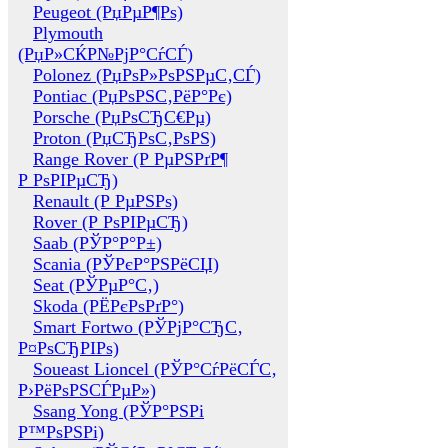
Peugeot (РџРµР¶Рѕ)
Plymouth
(РџР»СЌР№РјР°СѓСЃ)
Polonez (РџРѕР»РѕРЅРµС‚СЃ)
Pontiac (РџРѕРЅС‚РёР°Рє)
Porsche (РџРѕСЂС€Рµ)
Proton (РџСЂРѕС‚РѕРЅ)
Range Rover (Р РµРЅРґР¶
Р РѕРІРµСЂ)
Renault (Р РµРЅРѕ)
Rover (Р РѕРІРµСЂ)
Saab (РЎР°Р°Р±)
Scania (РЎРєР°РЅРёСЏ)
Seat (РЎРµР°С‚)
Skoda (РЁРєРѕРґР°)
Smart Fortwo (РЎРјР°СЂС‚
Р¤РѕСЂРІРѕ)
Soueast Lioncel (РЎР°СѓРёСЃС‚
Р›РёРѕРЅСЃРµР»)
Ssang Yong (РЎР°РЅРі
Р™РѕРЅРі)