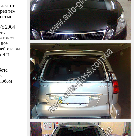
иля, от
ред тем,
ностью.
(с 2004
ей.
s имеет
 все
ей стекла,
AAN и
боте
ля
 любом