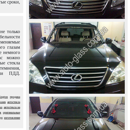
тые сроки,
не только
абельности
именяемые
го глазам
е немного
ас можно
вые стекла
темнения,
ями ПДД.
ington
продажа
 киев
автостекла
аз
автостекла на
в
оригинальные
xyg
изготовление