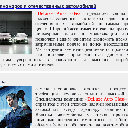
 иномарок и отечественных автомобилей
«DeLuxe Auto Glass»
предлагает своим 
высококачественные автостекла для ин
отечественных автомобилей по самым пр
ценам. Широкий ассортимент стекол на практ
популярные марки и модификации авт
позволяет нашим клиентам экономить время
затрачиваемые подчас на поиск необходимо
Мы сотрудничаем непосредственно с произво
что позволяет придерживаться доступн
иентам уверенность в надежности и высоких потреби
едлагаемых нами автостекол.
кла
Замена и установка автостекла – процесс
требующий немалого опыта и высокой т
Специалисты компании
«DeLuxe Auto Glass»
справится с этой сложной задачей независим
автомобиля, всегда гарантируя отличный р
Вклейка автомобильных стекол произв
помощью последних импортных разработо
области. Замена лобового стекла на автомоби