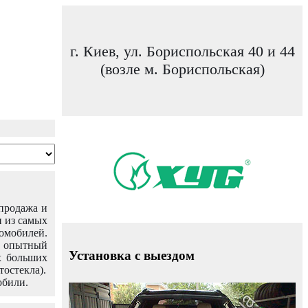
г. Киев, ул. Бориспольская 40 и 44
(возле м. Бориспольская)
 продажа и
н из самых
омобилей.
ш опытный
Установка с выездом
х больших
тостекла).
обили.