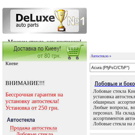
Меняем стекла, как лампочки!
Автостекло »
Заказать установку автостекла в
Киеве
ВНИМАНИЕ!!!
Лобовые и боко
Лобовые стекла Кие
Бессрочная гарантия на
установка автостек
установку автостекла!
обширных ассортим
Установка от 250 грн.
Любые вопросы, во
персонал. На скла
ассортиментов автос
Автостекла
Лобовые стекла на 
Продажа автостекла
Лобовые стекла