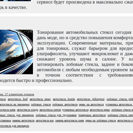
сервисе будет произведена в максимально сжа
рь в качестве.
Тонирование автомобильных стекол сегодня 
дань моде, но и средство повышения комфорт
эксплуатации. Современные материалы, пр
для тонировки, служат барьером для вредно
ультрафиолета, улучшают микроклимат и даж
снижают уровень шума в салоне. У н
затонировать лобовые стекла, задние и боко
автомобиля с любым необходимым уровнем за
в точном соответствии с требовани
одится быстро и профессионально.
нок.
57
клиентских отзывов
текла
автостекла ford
автостекла пежо
автостекла honda
автостекла pilkington
лобовые стекла pilk
автостекла на иномарки
лобовые стекла
лобовые автостекла
цены на автостекла
установка автостекла
остекла киев
автостекла хонда
автостекла оптом
установка автостекла
автостекла цены
лобовые стекла в
овые стекла для иномарок
лобовые стекла для грузовиков
тонировка автостекла
лобовые стекла кие
установка
замена автостекла
автостекла ваз
замена автостекла киев
цены на лобовые стекла
автостекла 
втостекла для иномарок