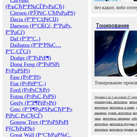
Chrysler
(РљСЂР°Р№СЃР»РµСЂ)
без каких либо поте
Citroen (РЎРёС‚СЂРѕРµРЅ)
Dacia (Р”Р°С‡РёСЏ)
Тонирование
Daewoo (Р”СЌСѓ, Р”РµРѕ,
Р”РµСѓ)
Daf (Р”Р°С„)
Daihatsu (Р”Р°Р№С…
Р°С‚СЃСѓ)
Dodge (Р”РѕРґР¶)
Dong Feng (Р”РѕРЅРі
Р¤РµРЅРі)
Faw (Р¤Р°РІ)
Тонирование произв
Fiat (Р¤РёР°С‚)
Ford (Р¤РѕСЂРґ)
Foton (Р¤РѕС‚РѕРЅ)
Украина
5
из
5
на основе
27
оце
Geely (Р”Р¶РёР»Рё)
производство автостекла
автос
автостекла
автостекла в киеве
Gmc (Р”Р¶РµРЅРµСЂР°Р»
иномарок
купить автостекла
авт
РјРѕС‚РѕСЂСЃ)
заказ
автостекла иномарки
лоб
Gonow Troy (Р“РѕРЅРѕРІ
автостекла
автостекла продажа 
РўСЂРѕР№)
автостекла
автостекла украина
а
Great Wall (Р“СЂРµР№С‚