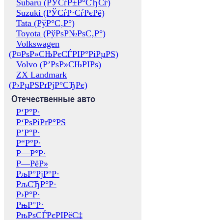
Subaru (РЎСѓР±Р°СЂСѓ)
Suzuki (РЎСѓР·СѓРєРё)
Tata (РўР°С‚Р°)
Toyota (РўРѕР№РѕС‚Р°)
Volkswagen
(Р¤РѕР»СЊРєСЃРІР°РіРµРЅ)
Volvo (Р’РѕР»СЊРІРѕ)
ZX Landmark
(Р›РµРЅРґРјР°СЂРє)
Отечественные авто
Р‘Р°Р·
Р‘РѕРіРґР°РЅ
Р’Р°Р·
Р“Р°Р·
Р—Р°Р·
Р—РёР»
РљР°РјР°Р·
РљСЂР°Р·
Р›Р°Р·
РњР°Р·
РњРѕСЃРєРІРёС‡