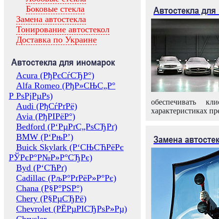
Боковые стекла
Автостекла для
Замена автостекла
Тонирование автостекол
Доставка по Украине
Автостекла для иномарок
Acura (РђРєСѓСЂР°)
Alfa Romeo (РђР»СЊС„Р°
Р РѕРјРµРѕ)
обеспечивать кл
Audi (РђСѓРґРё)
характеристиках пр
Avia (РђРІРёР°)
Bedford (Р‘РµРґС„РѕСЂРґ)
BMW (Р‘РњР’)
Замена автосте
Buick Skylark (Р‘СЊСЋРёРє
РЎРєР°Р№Р»Р°СЂРє)
Byd (Р‘СЋРґ)
Cadillac (РљР°РґРёР»Р°Рє)
Chana (Р§Р°РЅР°)
Chery (Р§РµСЂРё)
Chevrolet (РЁРµРІСЂРѕР»Рµ)