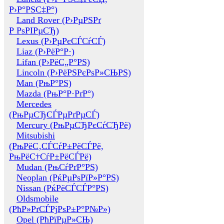
Р›Р°РЅС‡Р°)
Land Rover (Р›РµРЅРґ
Р РѕРІРµСЂ)
Lexus (Р›РµРєСЃСѓСЃ)
Liaz (Р›РёР°Р·)
Lifan (Р›РёС„Р°РЅ)
Lincoln (Р›РёРЅРєРѕР»СЊРЅ)
Man (РњР°РЅ)
Mazda (РњР°Р·РґР°)
Mercedes
(РњРµСЂСЃРµРґРµСЃ)
Mercury (РњРµСЂРєСѓСЂРё)
Mitsubishi
(РњРёС‚СЃСѓР±РёСЃРё,
РњРёС†СѓР±РёСЃРё)
Mudan (РњСѓРґР°РЅ)
Neoplan (РќРµРѕРїР»Р°РЅ)
Nissan (РќРёСЃСЃР°РЅ)
Oldsmobile
(РћР»РґСЃРјРѕР±Р°Р№Р»)
Opel (РћРїРµР»СЊ)