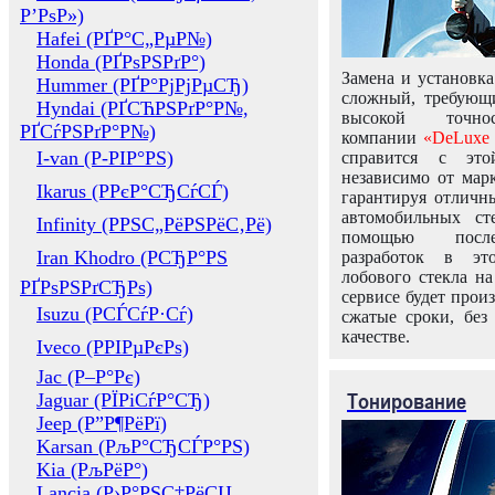
Р’РѕР»)
Hafei (РҐР°С„РµР№)
Honda (РҐРѕРЅРґР°)
Замена и установка
Hummer (РҐР°РјРјРµСЂ)
сложный, требующ
Hyndai (РҐСЋРЅРґР°Р№,
высокой точно
РҐСѓРЅРґР°Р№)
компании
«DeLuxe 
I-van (Р-РІР°РЅ)
справится с это
независимо от марк
Ikarus (РРєР°СЂСѓСЃ)
гарантируя отличны
автомобильных ст
Infinity (РРЅС„РёРЅРёС‚Рё)
помощью посл
Iran Khodro (РСЂР°РЅ
разработок в эт
лобового стекла н
РҐРѕРЅРґСЂРѕ)
сервисе будет прои
Isuzu (РСЃСѓР·Сѓ)
сжатые сроки, без
качестве.
Iveco (РРІРµРєРѕ)
Jac (Р–Р°Рє)
Тонирование
Jaguar (РЇРіСѓР°СЂ)
Jeep (Р”Р¶РёРї)
Karsan (РљР°СЂСЃР°РЅ)
Kia (РљРёР°)
Lancia (Р›Р°РЅС‡РёСЏ,