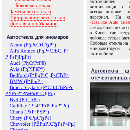
автомобилей.
Боковые стекла
возникающие с в
Замена автостекла
всегда поможет 
Тонирование автостекол
персонал. На ск
«DeLuxe Auto Glas
Доставка по Украине
самых больших ассо
в Киеве, где всег
Автостекла для иномарок
лобовые стекла (авт
Лобовые стекла на 
Acura (РђРєСѓСЂР°)
микроавтобусы, 
Alfa Romeo (РђР»СЊС„Р°
автомобили.
Р РѕРјРµРѕ)
Audi (РђСѓРґРё)
Avia (РђРІРёР°)
Автостекла 
Bedford (Р‘РµРґС„РѕСЂРґ)
отечественных 
BMW (Р‘РњР’)
Buick Skylark (Р‘СЊСЋРёРє
РЎРєР°Р№Р»Р°СЂРє)
Byd (Р‘СЋРґ)
Cadillac (РљР°РґРёР»Р°Рє)
Chana (Р§Р°РЅР°)
Chery (Р§РµСЂРё)
Chevrolet (РЁРµРІСЂРѕР»Рµ)