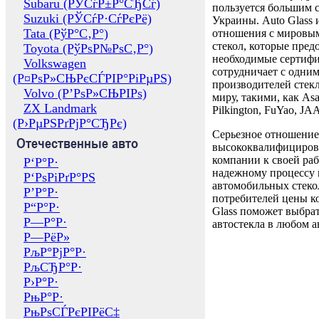
Subaru (РЎСѓР±Р°СЂСѓ)
пользуется большим 
Suzuki (РЎСѓР·СѓРєРё)
Украины. Auto Glass
Tata (РўР°С‚Р°)
отношения с мировы
стекол, которые пред
Toyota (РўРѕР№РѕС‚Р°)
необходимые сертиф
Volkswagen
сотрудничает с одни
(Р¤РѕР»СЊРєСЃРІР°РіРµРЅ)
производителей стекл
Volvo (Р’РѕР»СЊРІРѕ)
миру, такими, как Asa
ZX Landmark
Pilkington, FuYao, 
(Р›РµРЅРґРјР°СЂРє)
Серьезное отношение
Отечественные авто
высококвалифициров
компании к своей раб
Р‘Р°Р·
надежному процессу 
Р‘РѕРіРґР°РЅ
автомобильных стекол
Р’Р°Р·
потребителей цены к
Р“Р°Р·
Glass поможет выбрат
Р—Р°Р·
автостекла в любом а
Р—РёР»
РљР°РјР°Р·
РљСЂР°Р·
Р›Р°Р·
РњР°Р·
РњРѕСЃРєРІРёС‡