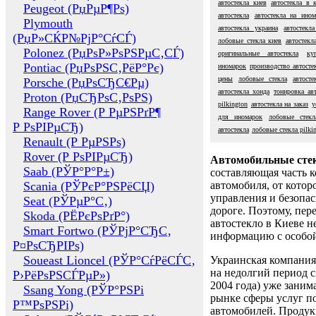
автостекла киев
автостекла в 
Peugeot (РџРµР¶Рѕ)
автостекла
автостекла на ином
Plymouth
автостекла украина
автостекл
(РџР»СЌР№РјР°СѓСЃ)
лобовые стекла киев
автостекл
Polonez (РџРѕР»РѕРЅРµС‚СЃ)
оригинальные автостекла
ку
Pontiac (РџРѕРЅС‚РёР°Рє)
иномарок
производство автосте
цены
лобовые стекла
автост
Porsche (РџРѕСЂС€Рµ)
автостекла хонда
тонировка авт
Proton (РџСЂРѕС‚РѕРЅ)
pilkington
автостекла на заказ
у
Range Rover (Р РµРЅРґР¶
для иномарок
лобовые стекл
Р РѕРІРµСЂ)
автостекла
лобовые стекла pilki
Renault (Р РµРЅРѕ)
Rover (Р РѕРІРµСЂ)
Автомобильные сте
Saab (РЎР°Р°Р±)
составляющая часть 
Scania (РЎРєР°РЅРёСЏ)
автомобиля, от котор
управления и безопа
Seat (РЎРµР°С‚)
дороге. Поэтому, пере
Skoda (РЁРєРѕРґР°)
автостекло в Киеве н
Smart Fortwo (РЎРјР°СЂС‚
информацию с особо
Р¤РѕСЂРІРѕ)
Soueast Lioncel (РЎР°СѓРёСЃС‚
Украинская компания 
на недолгий период с
Р›РёРѕРЅСЃРµР»)
2004 года) уже заним
Ssang Yong (РЎР°РЅРі
рынке сферы услуг п
Р™РѕРЅРі)
автомобилей. Проду