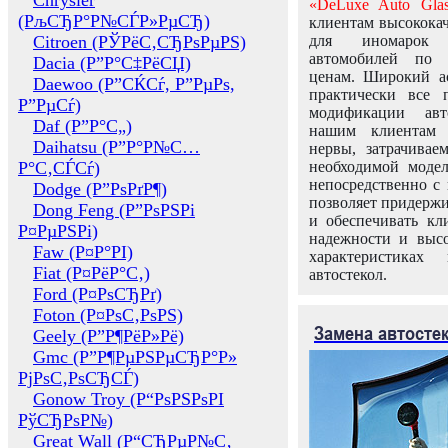
Chrysler
«DeLuxe Auto Glas
(РљСЂР°Р№СЃР»РµСЂ)
клиентам высококач
Citroen (РЎРёС‚СЂРѕРµРЅ)
для иномарок 
автомобилей по
Dacia (Р”Р°С‡РёСЏ)
ценам. Широкий ас
Daewoo (Р”СЌСѓ, Р”РµРѕ,
практически все 
Р”РµСѓ)
модификации авт
Daf (Р”Р°С„)
нашим клиентам 
Daihatsu (Р”Р°Р№С…
нервы, затрачивае
Р°С‚СЃСѓ)
необходимой моде
непосредственно с 
Dodge (Р”РѕРґР¶)
позволяет придержи
Dong Feng (Р”РѕРЅРі
и обеспечивать кл
Р¤РµРЅРі)
надежности и высо
Faw (Р¤Р°РІ)
характеристиках
Fiat (Р¤РёР°С‚)
автостекол.
Ford (Р¤РѕСЂРґ)
Foton (Р¤РѕС‚РѕРЅ)
Замена автосте
Geely (Р”Р¶РёР»Рё)
Gmc (Р”Р¶РµРЅРµСЂР°Р»
РјРѕС‚РѕСЂСЃ)
Gonow Troy (Р“РѕРЅРѕРІ
РўСЂРѕР№)
Great Wall (Р“СЂРµР№С‚