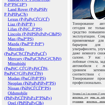
Р›Р°РЅС‡Р°)
Land Rover (Р›РµРЅРґ
Р РѕРІРµСЂ)
Lexus (Р›РµРєСЃСѓСЃ)
Тонирование авт
Liaz (Р›РёР°Р·)
сегодня не толь
Lifan (Р›РёС„Р°РЅ)
средство повышени
Lincoln (Р›РёРЅРєРѕР»СЊРЅ)
эксплуатации. Сов
Man (РњР°РЅ)
применяемые для
Mazda (РњР°Р·РґР°)
барьером для 
Mercedes
ультрафиолета, ул
даже немного сни
(РњРµСЂСЃРµРґРµСЃ)
салоне. У нас м
Mercury (РњРµСЂРєСѓСЂРё)
лобовые стекла, за
Mitsubishi
автомобиля с л
(РњРёС‚СЃСѓР±РёСЃРё,
уровнем затем
РњРёС†СѓР±РёСЃРё)
соответствии с 
Mudan (РњСѓРґР°РЅ)
Тонирование про
профессионально.
Neoplan (РќРµРѕРїР»Р°РЅ)
Nissan (РќРёСЃСЃР°РЅ)
Oldsmobile
Украина
5
из
5
на основе
27
оце
(РћР»РґСЃРјРѕР±Р°Р№Р»)
автостекла xyg
цены на лобо
грузовиков
автостекла ином
Opel (РћРїРµР»СЊ)