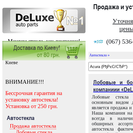
Продажа и у
Уточня
цены
(067) 536
Меняем стекла, как лампочки!
Автостекло »
Заказать установку автостекла в
Киеве
ВНИМАНИЕ!!!
Лобовые и бо
компаниии «DeL
Бессрочная гарантия на
Лобовые стекла
установку автостекла!
основным видом д
Установка от 250 грн.
является продажа и 
Наша компания на 
Автостекла
всегда в налич
обширных ассорт
Продажа автостекла
автостекла факти
Лобовые стекла