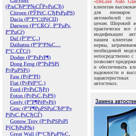
Chrysler
«DeLuxe Auto Glas
(РљСЂР°Р№СЃР»РµСЂ)
клиентам высококач
Citroen (РЎРёС‚СЂРѕРµРЅ)
для иномарок 
автомобилей по
Dacia (Р”Р°С‡РёСЏ)
ценам. Широкий ас
Daewoo (Р”СЌСѓ, Р”РµРѕ,
практически все 
Р”РµСѓ)
модификации авт
Daf (Р”Р°С„)
нашим клиентам 
Daihatsu (Р”Р°Р№С…
нервы, затрачивае
Р°С‚СЃСѓ)
необходимой моде
непосредственно с 
Dodge (Р”РѕРґР¶)
позволяет придержи
Dong Feng (Р”РѕРЅРі
и обеспечивать кл
Р¤РµРЅРі)
надежности и высо
Faw (Р¤Р°РІ)
характеристиках
Fiat (Р¤РёР°С‚)
автостекол.
Ford (Р¤РѕСЂРґ)
Foton (Р¤РѕС‚РѕРЅ)
Замена автосте
Geely (Р”Р¶РёР»Рё)
Gmc (Р”Р¶РµРЅРµСЂР°Р»
РјРѕС‚РѕСЂСЃ)
Gonow Troy (Р“РѕРЅРѕРІ
РўСЂРѕР№)
Great Wall (Р“СЂРµР№С‚