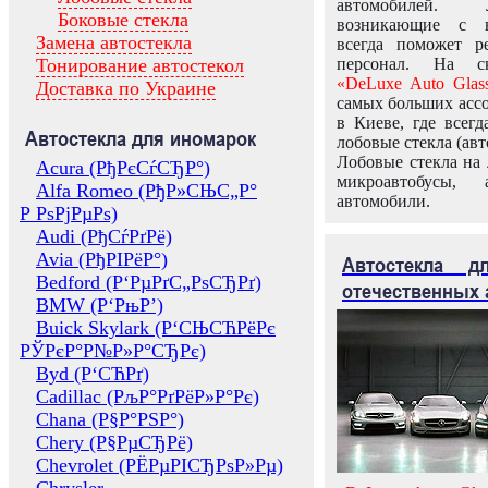
автомобилей.
Боковые стекла
возникающие с в
Замена автостекла
всегда поможет 
Тонирование автостекол
персонал. На ск
«DeLuxe Auto Glas
Доставка по Украине
самых больших ассо
в Киеве, где всег
Автостекла для иномарок
лобовые стекла (авт
Лобовые стекла на 
Acura (РђРєСѓСЂР°)
микроавтобусы, 
Alfa Romeo (РђР»СЊС„Р°
автомобили.
Р РѕРјРµРѕ)
Audi (РђСѓРґРё)
Avia (РђРІРёР°)
Автостекла 
Bedford (Р‘РµРґС„РѕСЂРґ)
отечественных 
BMW (Р‘РњР’)
Buick Skylark (Р‘СЊСЋРёРє
РЎРєР°Р№Р»Р°СЂРє)
Byd (Р‘СЋРґ)
Cadillac (РљР°РґРёР»Р°Рє)
Chana (Р§Р°РЅР°)
Chery (Р§РµСЂРё)
Chevrolet (РЁРµРІСЂРѕР»Рµ)