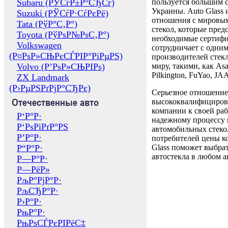
Subaru (РЎСѓР±Р°СЂСѓ)
пользуется большим 
Украины. Auto Glass
Suzuki (РЎСѓР·СѓРєРё)
отношения с мировы
Tata (РўР°С‚Р°)
стекол, которые пред
Toyota (РўРѕР№РѕС‚Р°)
необходимые сертиф
Volkswagen
сотрудничает с одни
(Р¤РѕР»СЊРєСЃРІР°РіРµРЅ)
производителей стекл
Volvo (Р’РѕР»СЊРІРѕ)
миру, такими, как Asa
Pilkington, FuYao, 
ZX Landmark
(Р›РµРЅРґРјР°СЂРє)
Серьезное отношение
Отечественные авто
высококвалифициров
компании к своей раб
Р‘Р°Р·
надежному процессу 
Р‘РѕРіРґР°РЅ
автомобильных стекол
Р’Р°Р·
потребителей цены к
Р“Р°Р·
Glass поможет выбрат
автостекла в любом а
Р—Р°Р·
Р—РёР»
РљР°РјР°Р·
РљСЂР°Р·
Р›Р°Р·
РњР°Р·
РњРѕСЃРєРІРёС‡