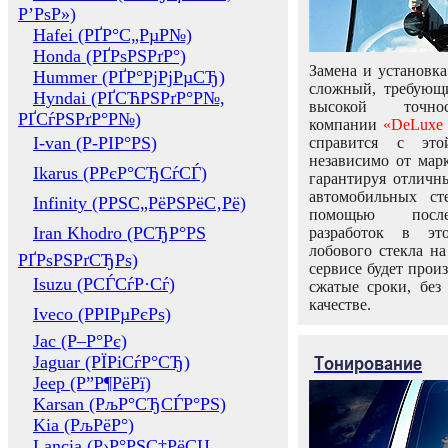
Р’РѕР»)
Hafei (РҐР°С„РµР№)
Honda (РҐРѕРЅРґР°)
Замена и установка
Hummer (РҐР°РјРјРµСЂ)
сложный, требующ
Hyndai (РҐСЋРЅРґР°Р№,
высокой точно
РҐСѓРЅРґР°Р№)
компании
«DeLuxe 
I-van (Р-РІР°РЅ)
справится с это
независимо от марк
Ikarus (РРєР°СЂСѓСЃ)
гарантируя отличны
автомобильных ст
Infinity (РРЅС„РёРЅРёС‚Рё)
помощью посл
Iran Khodro (РСЂР°РЅ
разработок в эт
лобового стекла н
РҐРѕРЅРґСЂРѕ)
сервисе будет прои
Isuzu (РСЃСѓР·Сѓ)
сжатые сроки, без
качестве.
Iveco (РРІРµРєРѕ)
Jac (Р–Р°Рє)
Тонирование
Jaguar (РЇРіСѓР°СЂ)
Jeep (Р”Р¶РёРї)
Karsan (РљР°СЂСЃР°РЅ)
Kia (РљРёР°)
Lancia (Р›Р°РЅС‡РёСЏ,