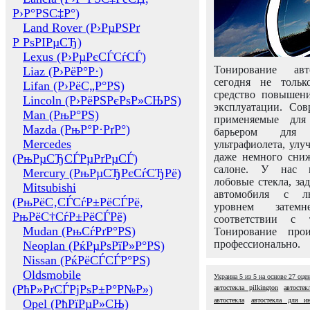
Р›Р°РЅС‡Р°)
Land Rover (Р›РµРЅРґ
Р РѕРІРµСЂ)
Lexus (Р›РµРєСЃСѓСЃ)
Тонирование авт
Liaz (Р›РёР°Р·)
сегодня не толь
Lifan (Р›РёС„Р°РЅ)
средство повышени
Lincoln (Р›РёРЅРєРѕР»СЊРЅ)
эксплуатации. Сов
Man (РњР°РЅ)
применяемые для
Mazda (РњР°Р·РґР°)
барьером для 
Mercedes
ультрафиолета, ул
даже немного сни
(РњРµСЂСЃРµРґРµСЃ)
салоне. У нас м
Mercury (РњРµСЂРєСѓСЂРё)
лобовые стекла, за
Mitsubishi
автомобиля с л
(РњРёС‚СЃСѓР±РёСЃРё,
уровнем затем
РњРёС†СѓР±РёСЃРё)
соответствии с 
Mudan (РњСѓРґР°РЅ)
Тонирование про
профессионально.
Neoplan (РќРµРѕРїР»Р°РЅ)
Nissan (РќРёСЃСЃР°РЅ)
Oldsmobile
Украина
5
из
5
на основе
27
оце
(РћР»РґСЃРјРѕР±Р°Р№Р»)
автостекла pilkington
автостек
автостекла
автостекла для и
Opel (РћРїРµР»СЊ)