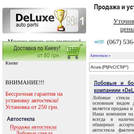
Продажа и у
Уточня
цены
(067) 536
Меняем стекла, как лампочки!
Автостекло »
Заказать установку автостекла в
Киеве
ВНИМАНИЕ!!!
Лобовые и бо
компаниии «DeL
Бессрочная гарантия на
Лобовые стекла
установку автостекла!
основным видом д
Установка от 250 грн.
является продажа и 
Наша компания на 
Автостекла
всегда в налич
обширных ассорт
Продажа автостекла
автостекла факти
Лобовые стекла