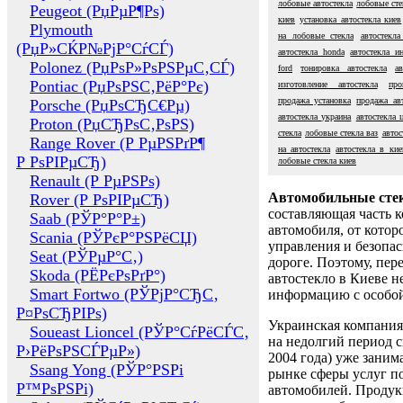
лобовые автостекла
лобовые сте
Peugeot (РџРµР¶Рѕ)
киев
установка автостекла киев
Plymouth
на лобовые стекла
автостекла
(РџР»СЌР№РјР°СѓСЃ)
автостекла honda
автостекла и
Polonez (РџРѕР»РѕРЅРµС‚СЃ)
ford
тонировка автостекла
а
Pontiac (РџРѕРЅС‚РёР°Рє)
изготовление автостекла
про
продажа установка
продажа авт
Porsche (РџРѕСЂС€Рµ)
автостекла украина
автостекла 
Proton (РџСЂРѕС‚РѕРЅ)
стекла
лобовые стекла ваз
автос
Range Rover (Р РµРЅРґР¶
на автостекла
автостекла в кие
Р РѕРІРµСЂ)
лобовые стекла киев
Renault (Р РµРЅРѕ)
Автомобильные сте
Rover (Р РѕРІРµСЂ)
составляющая часть 
Saab (РЎР°Р°Р±)
автомобиля, от котор
Scania (РЎРєР°РЅРёСЏ)
управления и безопа
Seat (РЎРµР°С‚)
дороге. Поэтому, пере
Skoda (РЁРєРѕРґР°)
автостекло в Киеве н
Smart Fortwo (РЎРјР°СЂС‚
информацию с особо
Р¤РѕСЂРІРѕ)
Украинская компания 
Soueast Lioncel (РЎР°СѓРёСЃС‚
на недолгий период с
Р›РёРѕРЅСЃРµР»)
2004 года) уже заним
Ssang Yong (РЎР°РЅРі
рынке сферы услуг п
Р™РѕРЅРі)
автомобилей. Проду