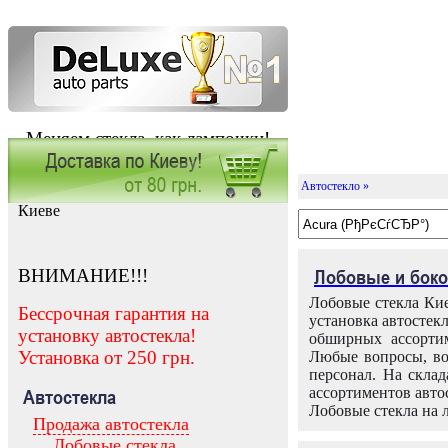
Меняем стекла, как лампочки!
Автостекло »
Заказать установку автостекла в
Киеве
ВНИМАНИЕ!!!
Лобовые и боко
Лобовые стекла Кие
Бессрочная гарантия на
установка автостек
установку автостекла!
обширных ассортим
Установка от 250 грн.
Любые вопросы, во
персонал. На скла
ассортиментов автос
Автостекла
Лобовые стекла на 
Продажа автостекла
Лобовые стекла