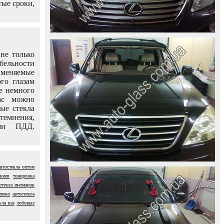
тые сроки,
не только
абельности
именяемые
го глазам
е немного
ас можно
вые стекла
темнения,
ями ПДД.
автостекла оптом
киев
тонировка
стекла иномарок
 пежо
автостекла
кла ваз
лобовые