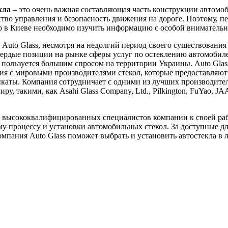
кла
– это очень важная составляющая часть конструкции автомоб
ство управления и безопасность движения на дороге. Поэтому, пе
ло в Киеве необходимо изучить информацию с особой вниматель
Auto Glass, несмотря на недолгий период своего существования 
вердые позиции на рынке сферы услуг по остеклению автомобил
пользуется большим спросом на территории Украины. Auto Glas
я с мировыми производителями стекол, которые предоставляют
каты. Компания сотрудничает с одними из лучших производител
ру, такими, как Asahi Glass Company, Ltd., Pilkington, FuYao, J
 высококвалифицированных специалистов компании к своей ра
у процессу и установки автомобильных стекол. За доступные д
мпания Auto Glass поможет выбрать и установить автостекла в