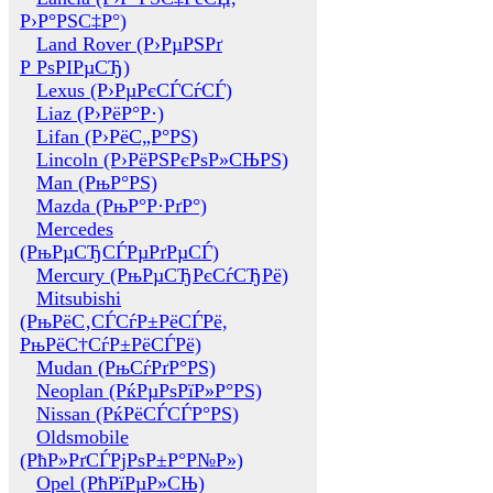
Р›Р°РЅС‡Р°)
Land Rover (Р›РµРЅРґ
Р РѕРІРµСЂ)
Lexus (Р›РµРєСЃСѓСЃ)
Liaz (Р›РёР°Р·)
Lifan (Р›РёС„Р°РЅ)
Lincoln (Р›РёРЅРєРѕР»СЊРЅ)
Man (РњР°РЅ)
Mazda (РњР°Р·РґР°)
Mercedes
(РњРµСЂСЃРµРґРµСЃ)
Mercury (РњРµСЂРєСѓСЂРё)
Mitsubishi
(РњРёС‚СЃСѓР±РёСЃРё,
РњРёС†СѓР±РёСЃРё)
Mudan (РњСѓРґР°РЅ)
Neoplan (РќРµРѕРїР»Р°РЅ)
Nissan (РќРёСЃСЃР°РЅ)
Oldsmobile
(РћР»РґСЃРјРѕР±Р°Р№Р»)
Opel (РћРїРµР»СЊ)