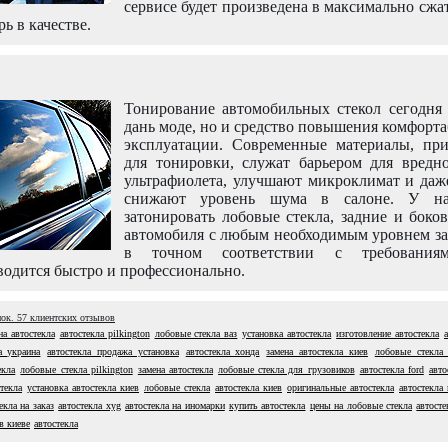
сервисе будет произведена в максимально сжа
рь в качестве.
Тонирование автомобильных стекол сегодня 
дань моде, но и средство повышения комфорт
эксплуатации. Современные материалы, пр
для тонировки, служат барьером для вредно
ультрафиолета, улучшают микроклимат и даж
снижают уровень шума в салоне. У н
затонировать лобовые стекла, задние и боко
автомобиля с любым необходимым уровнем за
в точном соответствии с требовани
одится быстро и профессионально.
нок.
57
клиентских отзывов
на автостекла
автостекла pilkington
лобовые стекла ваз
установка автостекла
изготовление автостекла
а украина
автостекла продажа установка
автостекла хонда
замена автостекла киев
лобовые стекла 
екла
лобовые стекла pilkington
замена автостекла
лобовые стекла для грузовиков
автостекла ford
авто
текла
установка автостекла киев
лобовые стекла
автостекла киев
оригинальные автостекла
автостекла
екла на заказ
автостекла xyg
автостекла на иномарки
купить автостекла
цены на лобовые стекла
автосте
в киеве
автостекла