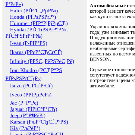
Р’РѕР»)
Автомобильные сте
Hafei (РҐР°С„РµР№)
которой зависит каче
Honda (РҐРѕРЅРґР°)
как купить автостек
Hummer (РҐР°РјРјРµСЂ)
Украинская компания 
Hyndai (РҐСЋРЅРґР°Р№,
года) уже занимает т
РҐСѓРЅРґР°Р№)
Продукция компании 
I-van (Р-РІР°РЅ)
налаженные отношени
необходимые сертифи
Ikarus (РРєР°СЂСѓСЃ)
известных по всему ми
BENSON.
Infinity (РРЅС„РёРЅРёС‚Рё)
Серьезное отношение
Iran Khodro (РСЂР°РЅ
сопутствует надежном
РҐРѕРЅРґСЂРѕ)
потребителей цены ко
Isuzu (РСЃСѓР·Сѓ)
автомобиле.
Iveco (РРІРµРєРѕ)
Jac (Р–Р°Рє)
Jaguar (РЇРіСѓР°СЂ)
Jeep (Р”Р¶РёРї)
Karsan (РљР°СЂСЃР°РЅ)
Kia (РљРёР°)
Lancia (Р›Р°РЅС‡РёСЏ,