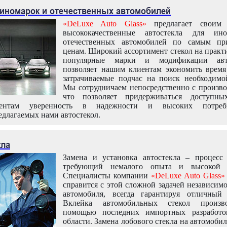
 иномарок и отечественных автомобилей
«DeLuxe Auto Glass»
предлагает своим 
высококачественные автостекла для ин
отечественных автомобилей по самым пр
ценам. Широкий ассортимент стекол на практ
популярные марки и модификации авт
позволяет нашим клиентам экономить время
затрачиваемые подчас на поиск необходимо
Мы сотрудничаем непосредственно с произво
что позволяет придерживаться доступн
иентам уверенность в надежности и высоких потреби
едлагаемых нами автостекол.
кла
Замена и установка автостекла – процесс
требующий немалого опыта и высокой т
Специалисты компании
«DeLuxe Auto Glass»
справится с этой сложной задачей независим
автомобиля, всегда гарантируя отличный р
Вклейка автомобильных стекол произв
помощью последних импортных разработо
области. Замена лобового стекла на автомоби