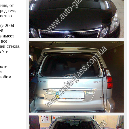
иля, от
ред тем,
ностью.
(с 2004
ей.
s имеет
 все
ей стекла,
AAN и
боте
ля
 любом