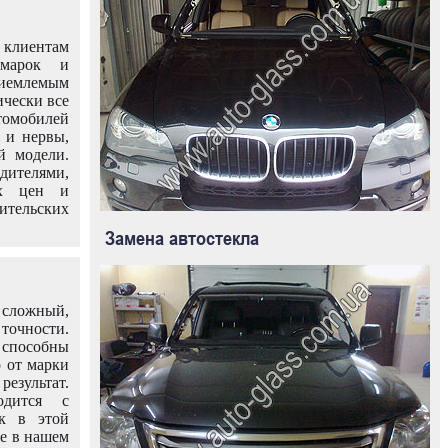
клиентам
омарок и
иемлемым
ически все
омобилей
 и нервы,
й модели.
дителями,
ых цен и
тельских
Замена автостекла
 сложный,
очности.
способны
о от марки
езультат.
одится с
к в этой
ле в нашем