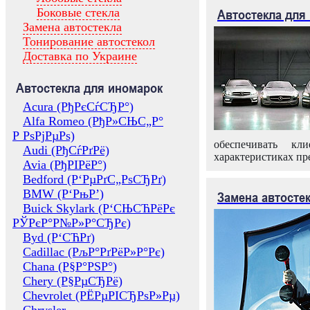
Боковые стекла
Автостекла для
Замена автостекла
Тонирование автостекол
Доставка по Украине
Автостекла для иномарок
Acura (РђРєСѓСЂР°)
Alfa Romeo (РђР»СЊС„Р°
Р РѕРјРµРѕ)
обеспечивать кл
Audi (РђСѓРґРё)
характеристиках пр
Avia (РђРІРёР°)
Bedford (Р‘РµРґС„РѕСЂРґ)
BMW (Р‘РњР’)
Замена автосте
Buick Skylark (Р‘СЊСЋРёРє
РЎРєР°Р№Р»Р°СЂРє)
Byd (Р‘СЋРґ)
Cadillac (РљР°РґРёР»Р°Рє)
Chana (Р§Р°РЅР°)
Chery (Р§РµСЂРё)
Chevrolet (РЁРµРІСЂРѕР»Рµ)