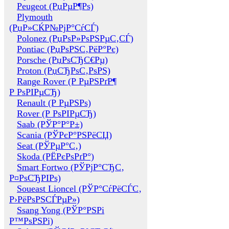
Peugeot (РџРµР¶Рѕ)
Plymouth
(РџР»СЌР№РјР°СѓСЃ)
Polonez (РџРѕР»РѕРЅРµС‚СЃ)
Pontiac (РџРѕРЅС‚РёР°Рє)
Porsche (РџРѕСЂС€Рµ)
Proton (РџСЂРѕС‚РѕРЅ)
Range Rover (Р РµРЅРґР¶
Р РѕРІРµСЂ)
Renault (Р РµРЅРѕ)
Rover (Р РѕРІРµСЂ)
Saab (РЎР°Р°Р±)
Scania (РЎРєР°РЅРёСЏ)
Seat (РЎРµР°С‚)
Skoda (РЁРєРѕРґР°)
Smart Fortwo (РЎРјР°СЂС‚
Р¤РѕСЂРІРѕ)
Soueast Lioncel (РЎР°СѓРёСЃС‚
Р›РёРѕРЅСЃРµР»)
Ssang Yong (РЎР°РЅРі
Р™РѕРЅРі)