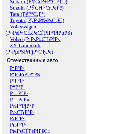
Subaru (РЎСѓР±Р°СЂСѓ)
Suzuki (РЎСѓР·СѓРєРё)
Tata (РўР°С‚Р°)
Toyota (РўРѕР№РѕС‚Р°)
Volkswagen
(Р¤РѕР»СЊРєСЃРІР°РіРµРЅ)
Volvo (Р’РѕР»СЊРІРѕ)
ZX Landmark
(Р›РµРЅРґРјР°СЂРє)
Отечественные авто
Р‘Р°Р·
Р‘РѕРіРґР°РЅ
Р’Р°Р·
Р“Р°Р·
Р—Р°Р·
Р—РёР»
РљР°РјР°Р·
РљСЂР°Р·
Р›Р°Р·
РњР°Р·
РњРѕСЃРєРІРёС‡