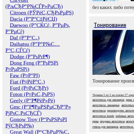
Chrysler
(РљСЂР°Р№СЃР»РµСЂ)
без каких либо поте
Citroen (РЎРёС‚СЂРѕРµРЅ)
Dacia (Р”Р°С‡РёСЏ)
Тонирование
Daewoo (Р”СЌСѓ, Р”РµРѕ,
Р”РµСѓ)
Daf (Р”Р°С„)
Daihatsu (Р”Р°Р№С…
Р°С‚СЃСѓ)
Dodge (Р”РѕРґР¶)
Dong Feng (Р”РѕРЅРі
Р¤РµРЅРі)
Faw (Р¤Р°РІ)
Тонирование произв
Fiat (Р¤РёР°С‚)
Ford (Р¤РѕСЂРґ)
Foton (Р¤РѕС‚РѕРЅ)
Украина
5
из
5
на основе
27
оце
Geely (Р”Р¶РёР»Рё)
автостекла для иномарок
цены 
автостекла иномарки
автостекл
Gmc (Р”Р¶РµРЅРµСЂР°Р»
автостекла
производство автост
РјРѕС‚РѕСЂСЃ)
автостекла honda
лобовые автос
Gonow Troy (Р“РѕРЅРѕРІ
цены
продажа автостекла
автост
РўСЂРѕР№)
стекла для иномарок
автостекла 
Great Wall (Р“СЂРµР№С‚