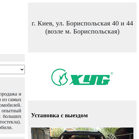
г. Киев, ул. Бориспольская 40 и 44
(возле м. Бориспольская)
 продажа и
н из самых
омобилей.
ш опытный
Установка с выездом
х больших
тостекла).
обили.